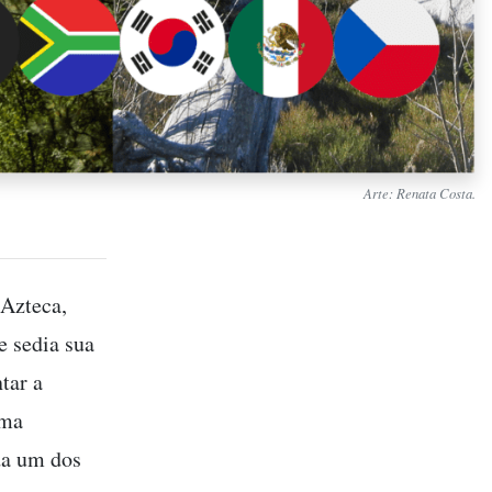
Arte: Renata Costa.
 Azteca,
e sedia sua
tar a
uma
ada um dos