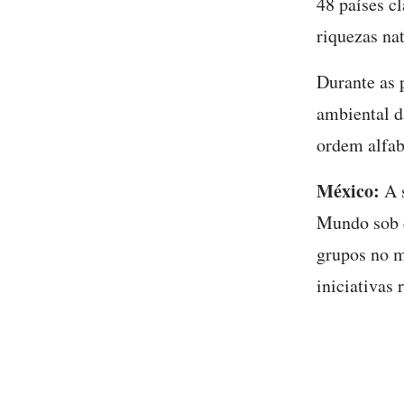
48 países c
riquezas nat
Durante as 
ambiental d
ordem alfab
México:
A s
Mundo sob c
grupos no m
iniciativas