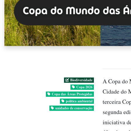
A Copa do M
Biodiversidade
Copa 2026
Cidade do M
Copa das Áreas Protegidas
terceira Co
política ambiental
unidades de conservação
segunda ed
iniciativa d