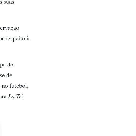
s suas
servação
r respeito à
opa do
se de
 no futebol,
para
La Trí
.