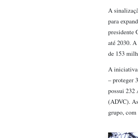
A sinalizaç
para expand
presidente 
até 2030. A 
de 153 milh
A iniciativ
– proteger 
possui 232 
(ADVC). As
grupo, com 