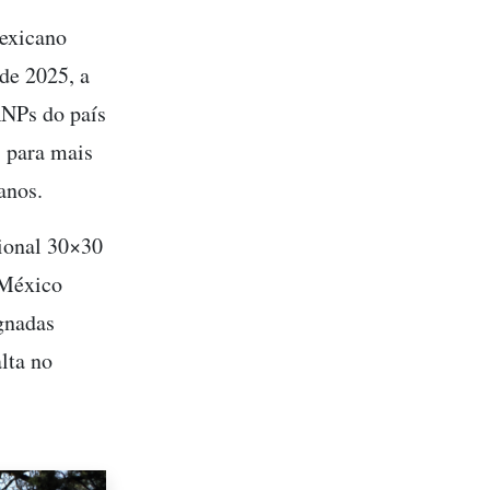
mexicano
de 2025, a
ANPs do país
s para mais
 anos.
cional 30×30
 México
gnadas
lta no