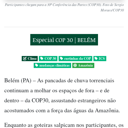
Participantes chegam para a 30ª Conferência das Partes (COP30). Foto de Sergio
Moraes/COP30
Especial COP 30 | BELÉM
Clima
COP 30
curtinhas da COP
ICS
mudanças climáticas
Amazônia
Belém (PA) – As pancadas de chuva torrenciais
continuam a molhar os espaços de fora – e de
dentro – da COP30, assustando estrangeiros não
acostumados com a força das águas da Amazônia.
Enquanto as goteiras salpicam nos participantes, os