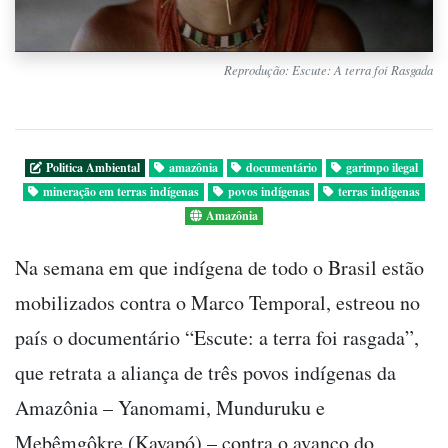
Reprodução: Escute: A terra foi Rasgada
Politica Ambiental
amazônia
documentário
garimpo ilegal
mineração em terras indígenas
povos indígenas
terras indígenas
Amazônia
Na semana em que indígena de todo o Brasil estão
mobilizados contra o Marco Temporal, estreou no
país o documentário “Escute: a terra foi rasgada”,
que retrata a aliança de três povos indígenas da
Amazônia – Yanomami, Munduruku e
Mebêmgôkre (Kayapó) – contra o avanço do