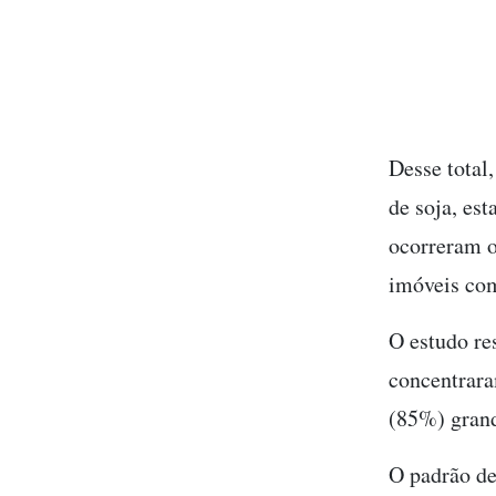
Desse total
de soja, es
ocorreram o
imóveis com
O estudo re
concentrara
(85%) grand
O padrão de