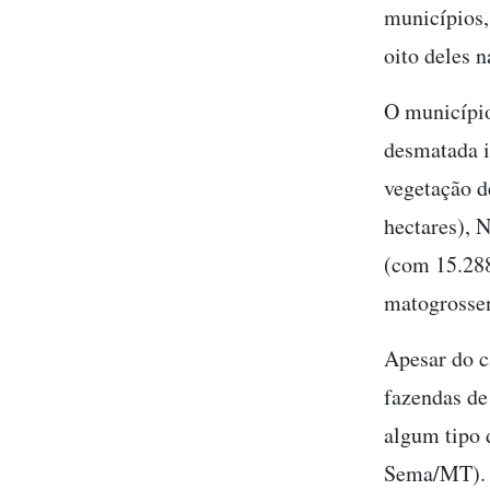
municípios,
oito deles 
O município
desmatada i
vegetação d
hectares), 
(com 15.288
matogrossen
Apesar do c
fazendas de
algum tipo 
Sema/MT)