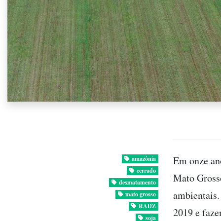
Em onze an
amazônia
cerrado
Mato Grosso
desmatamento
ambientais.
mato grosso
RADZ
2019 e faze
soja