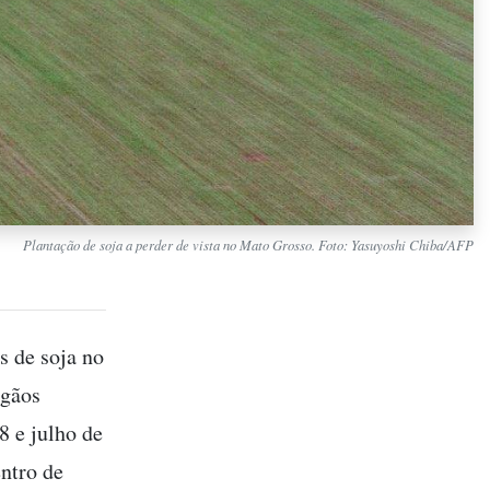
Plantação de soja a perder de vista no Mato Grosso. Foto: Yasuyoshi Chiba/AFP
 de soja no
rgãos
8 e julho de
ntro de