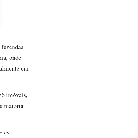
m fazendas
nia, onde
egalmente em
76 imóveis,
a maioria
e os