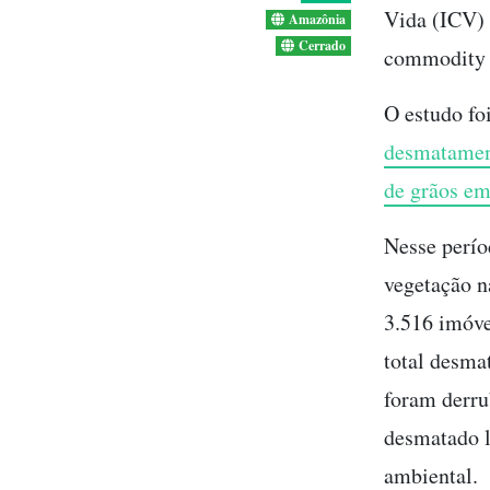
Vida (ICV) 
Amazônia
Cerrado
commodity n
O estudo foi
desmatament
de grãos e
Nesse perío
vegetação n
3.516 imóve
total desma
foram derru
desmatado l
ambiental.