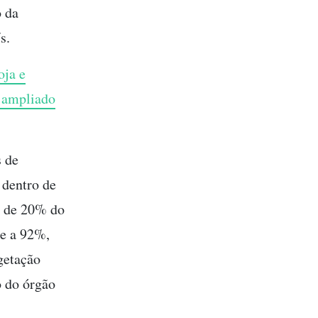
o da
s.
oja e
o ampliado
s de
 dentro de
a de 20% do
te a 92%,
getação
o do órgão