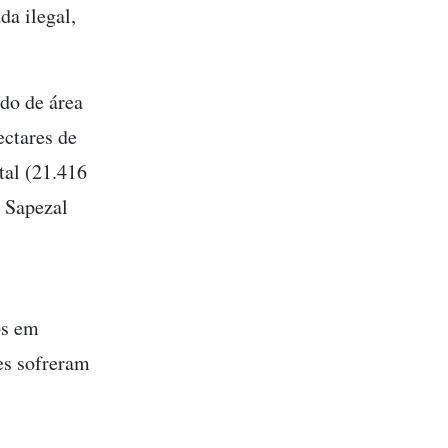
a ilegal,
ado de área
ectares de
tal (21.416
e Sapezal
os em
es sofreram