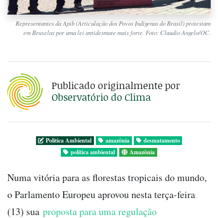
Representantes da Apib (Articulação dos Povos Indígenas do Brasil) protestam
em Bruxelas por uma lei antidesmate mais forte. Foto: Claudio Angelo/OC.
Publicado originalmente por
Observatório do Clima
Politica Ambiental
amazônia
desmatamento
política ambiental
Amazônia
Numa vitória para as florestas tropicais do mundo,
o Parlamento Europeu aprovou nesta terça-feira
(13) sua
proposta para uma regulação