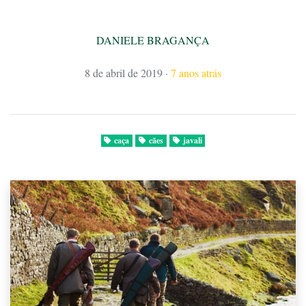
DANIELE BRAGANÇA
8 de abril de 2019
·
7 anos atrás
caça
cães
javali