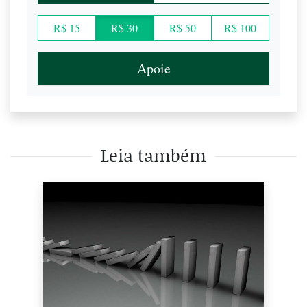
R$ 15
R$ 30
R$ 50
R$ 100
Apoie
Leia também