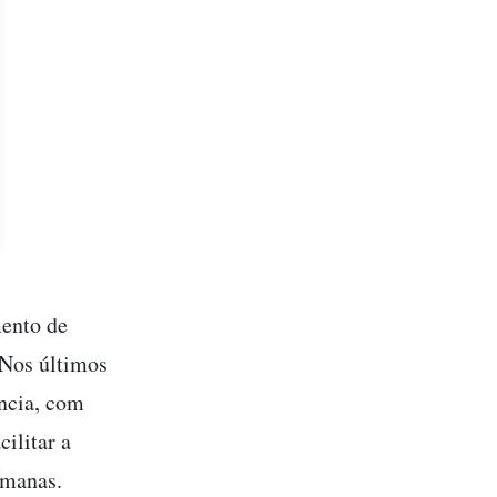
mento de
“Nos últimos
ência, com
ilitar a
umanas.