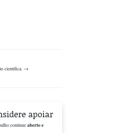
o científica.
→
onsidere apoiar
aberto e
balho continue