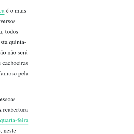
ca
é o mais
iversos
a, todos
sta quinta-
ção não será
e cachoeiras
 famoso pela
pessoas
A reabertura
quarta-feira
, neste