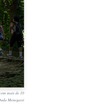
 com mais de 10
Duda Menegassi