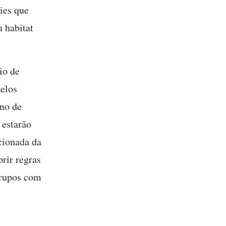
ies que
u habitat
io de
pelos
ano de
 estarão
acionada da
rir regras
grupos com