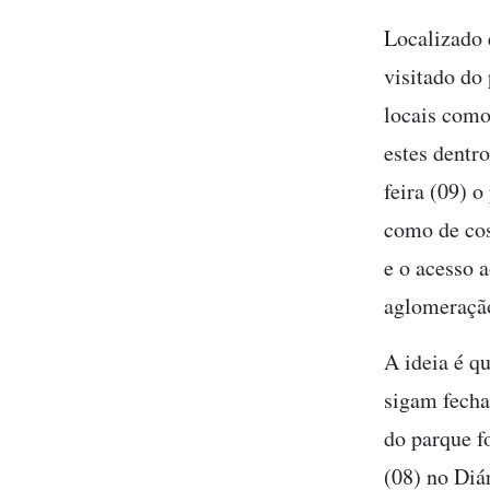
Localizado 
visitado do
locais como
estes dentr
feira (09) o
como de cos
e o acesso 
aglomeração
A ideia é q
sigam fecha
do parque f
(08) no Diá