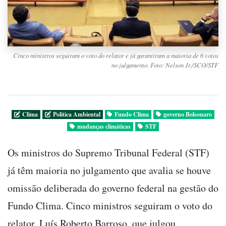
Cinco ministros seguiram o voto do relator e já garantiram a maioria de 6 votos
no julgamento. Foto: Nelson Jr./SCO/STF
Clima
Politica Ambiental
Fundo Clima
governo Bolsonaro
mudanças climáticas
STF
Os ministros do Supremo Tribunal Federal (STF)
já têm maioria no julgamento que avalia se houve
omissão deliberada do governo federal na gestão do
Fundo Clima. Cinco ministros seguiram o voto do
relator, Luís Roberto Barroso, que julgou