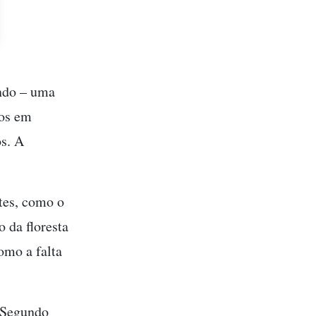
ndo – uma
dos em
os. A
tes, como o
 da floresta
omo a falta
 Segundo