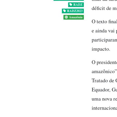
RADZ
déficit de 
RADZ2023
Amazônia
O texto fin
e ainda vai 
participara
impacto.
O president
amazônico” 
Tratado de 
Equador, Gu
uma nova re
internacion