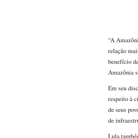
“A Amazôni
relação mai
benefício d
Amazônia se
Em seu disc
respeito à 
de seus pov
de infraest
Lula também