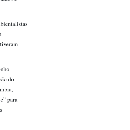
bientalistas
e
 tiveram
onho
ção do
ômbia,
te” para
s
.