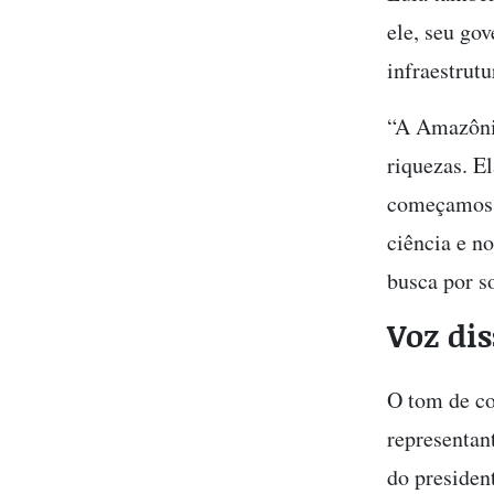
ele, seu go
infraestrut
“A Amazônia
riquezas. E
começamos 
ciência e n
busca por s
Voz di
O tom de co
representan
do presiden