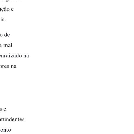
ação e
is.
o de
e mal
nraizado na
ores na
s e
ntundentes
ponto