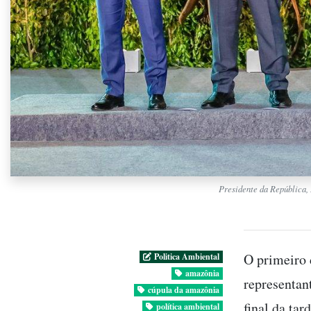
Presidente da República, 
O primeiro 
Politica Ambiental
amazônia
representan
cúpula da amazônia
final da tar
política ambiental