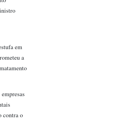
inistro
estufa em
prometeu a
esmatamento
s empresas
tais
o contra o