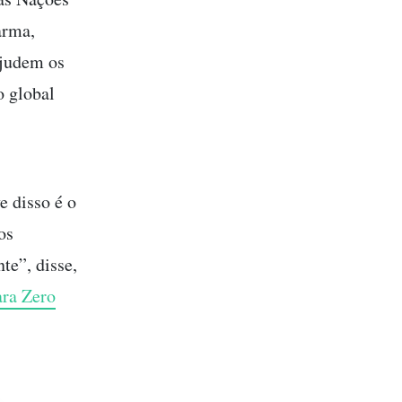
arma,
ajudem os
o global
 disso é o
os
te”, disse,
ara Zero