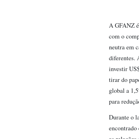
A GFANZ é u
com o compr
neutra em c
diferentes.
investir US
tirar do pa
global a 1,
para reduçã
Durante o l
encontrado 
as relações