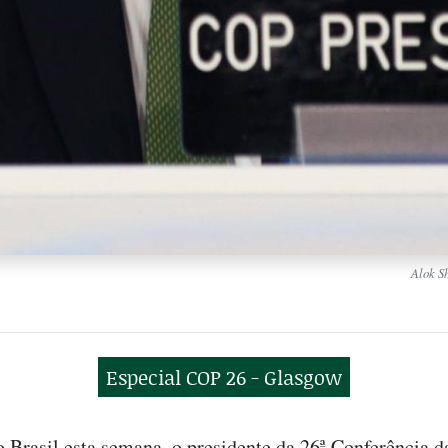
Alok S
Especial COP 26 - Glasgow
o Brasil esta semana, o presidente da 26ª Conferência 