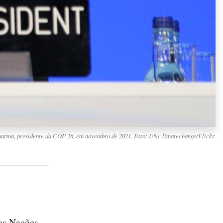
harma, presidente da COP 26, em novembro de 2021. Foto: UNc limatechange/Flickr.
das Nações