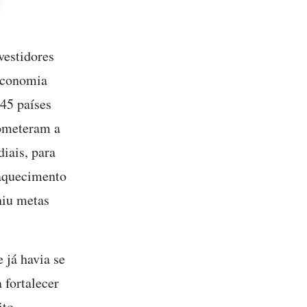
vestidores
economia
 45 países
rometeram a
iais, para
 aquecimento
niu metas
 já havia se
 fortalecer
ito