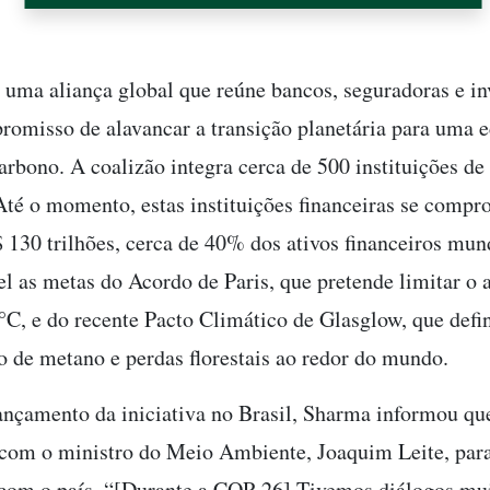
ma aliança global que reúne bancos, seguradoras e in
omisso de alavancar a transição planetária para uma 
arbono. A coalizão integra cerca de 500 instituições de
 Até o momento, estas instituições financeiras se comp
$ 130 trilhões, cerca de 40% dos ativos financeiros mund
pel as metas do Acordo de Paris, que pretende limitar o
5°C, e do recente Pacto Climático de Glasglow, que defi
o de metano e perdas florestais ao redor do mundo.
ançamento da iniciativa no Brasil, Sharma informou que
com o ministro do Meio Ambiente, Joaquim Leite, para
 com o país. “[Durante a COP-26] Tivemos diálogos mu