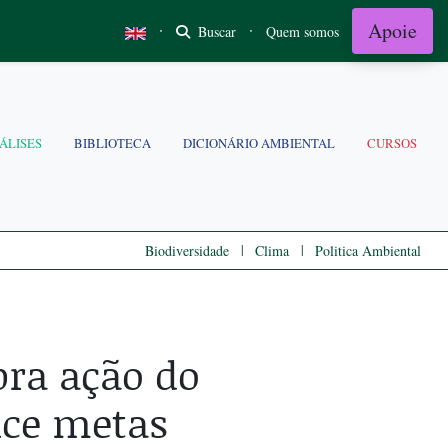
Apoie
·
·
Buscar
Quem somos
ÁLISES
BIBLIOTECA
DICIONÁRIO AMBIENTAL
CURSOS
|
|
Biodiversidade
Clima
Politica Ambiental
bra ação do
nce metas