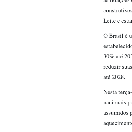
construtivo
Leite e esta
O Brasil é 
estabelecid
30% até 203
reduzir sua
até 2028.
Nesta terça
nacionais p
assumidos pe
aquecimento