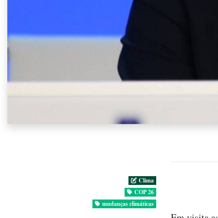
Clima
COP 26
mudanças climáticas
Em visita a