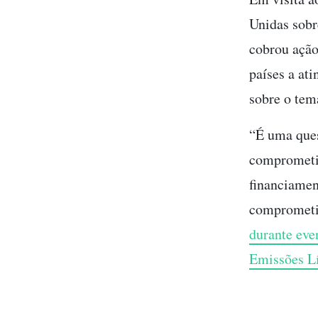
Unidas sobr
cobrou ação
países a at
sobre o tem
“É uma ques
comprometim
financiamen
comprometim
durante eve
Emissões Lí