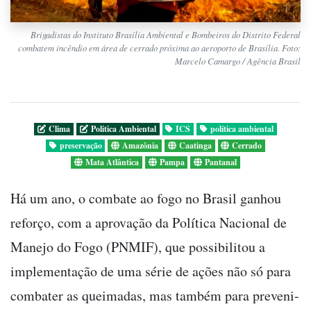
Brigadistas do Instituto Brasília Ambiental e Bombeiros do Distrito Federal
combatem incêndio em área de cerrado próxima ao aeroporto de Brasília. Foto:
Marcelo Camargo / Agência Brasil
Clima
Politica Ambiental
ICS
política ambiental
preservação
Amazônia
Caatinga
Cerrado
Mata Atlântica
Pampa
Pantanal
Há um ano, o combate ao fogo no Brasil ganhou
reforço, com a aprovação da Política Nacional de
Manejo do Fogo (PNMIF), que possibilitou a
implementação de uma série de ações não só para
combater as queimadas, mas também para preveni-