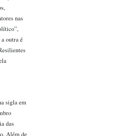
os,
tores nas
lítico”,
a outra é
esilientes
ela
a sigla em
embro
ia das
so. Além de