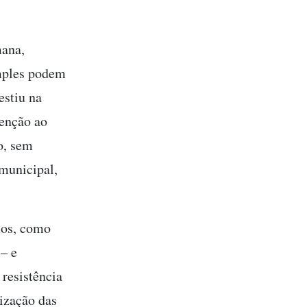
mana,
imples podem
estiu na
tenção ao
o, sem
municipal,
ios, como
 – e
 resistência
ização das