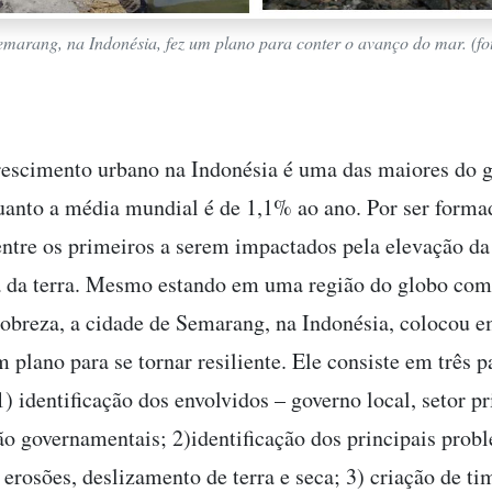
emarang, na Indonésia, fez um plano para conter o avanço do mar. (fo
rescimento urbano na Indonésia é uma das maiores do 
uanto a média mundial é de 1,1% ao ano. Por ser formad
 entre os primeiros a serem impactados pela elevação da
 da terra. Mesmo estando em uma região do globo com
pobreza, a cidade de Semarang, na Indonésia, colocou e
 plano para se tornar resiliente. Ele consiste em três p
1) identificação dos envolvidos – governo local, setor p
ão governamentais; 2)identificação dos principais prob
 erosões, deslizamento de terra e seca; 3) criação de ti