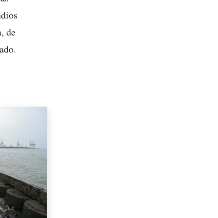
ndios
, de
rado.