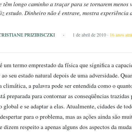
e têm longo caminho a traçar para se tornarem menos 
diz estudo. Dinheiro não é entrave, mostra experiência 
CRISTIANE PRIZIBISCZKI
·
1 de abril de 2010
·
16 anos atrá
 é um termo emprestado da física que significa a capac
r ao seu estado natural depois de uma adversidade. Quan
climática, a palavra pode ser entendida como o quan
stá preparada para contornar as conseqüências trazidas 
 global e se adaptar a elas. Atualmente, cidades de t
espertar para o problema, mas as ações ainda são mui
 e dizem respeito a apenas alguns dos aspectos da mud