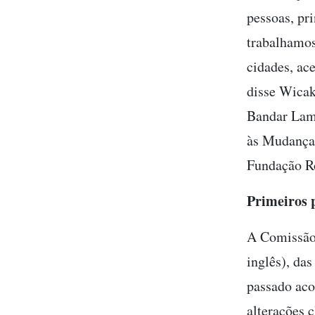
pessoas, pr
trabalhamos
cidades, ac
disse Wicak
Bandar Lamp
às Mudanças
Fundação Ro
Primeiros 
A Comissão
inglês), da
passado aco
alterações 