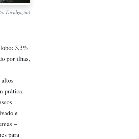
to: Divulgação)
globo: 3,3%
o por ilhas,
 altos
m prática,
assos
rivado e
lemas –
mes para