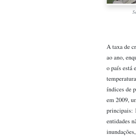
S
A taxa de c
ao ano, enq
o país está
temperatura
índices de 
em 2009, um
principais: 
entidades n
inundações,