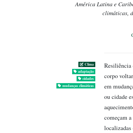
América Latina e Carib
climáticas, 
Resiliência
Clima
adaptação
corpo volta
cidades
em mudança 
mudanças climáticas
ou cidade e
aquecimento
começam a d
localizadas