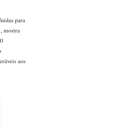
nidas para
, mostra
60
o
eráveis aos