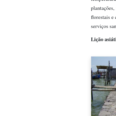
plantações,
florestais e
serviços san
Lição asiát