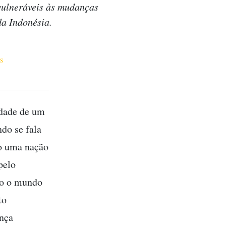
vulneráveis às mudanças
da Indonésia.
s
idade de um
do se fala
to uma nação
pelo
odo o mundo
to
ança