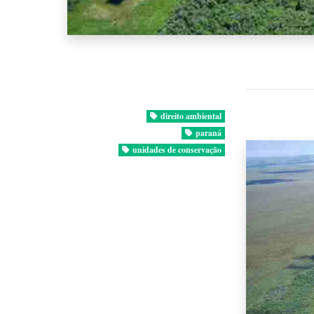
direito ambiental
paraná
unidades de conservação