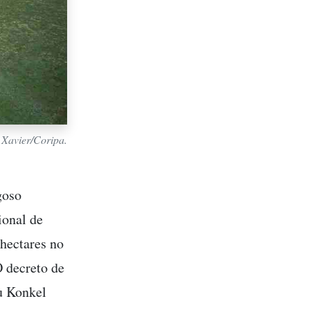
 Xavier/Coripa.
goso
ional de
 hectares no
 decreto de
au Konkel