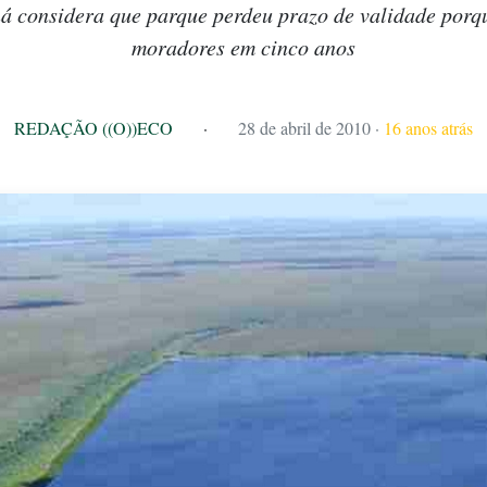
ná considera que parque perdeu prazo de validade porq
moradores em cinco anos
REDAÇÃO ((O))ECO
·
28 de abril de 2010
·
16 anos atrás