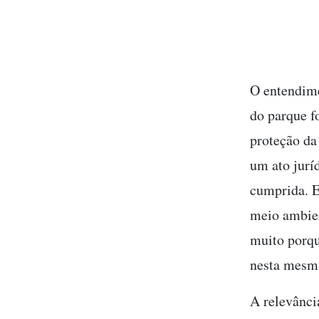
O entendime
do parque f
proteção da
um ato jurí
cumprida. E
meio ambien
muito porqu
nesta mesm
A relevânci