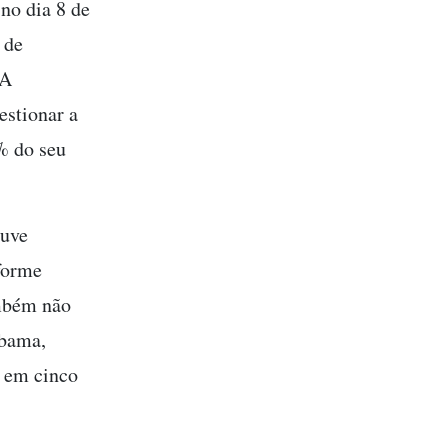
 no dia 8 de
 de
 A
estionar a
% do seu
ouve
forme
ambém não
Ibama,
 em cinco