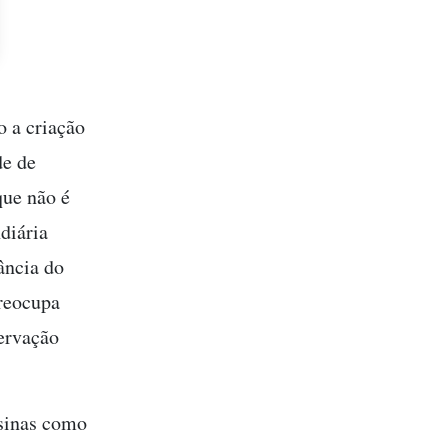
o a criação
de de
que não é
diária
ância do
preocupa
ervação
usinas como