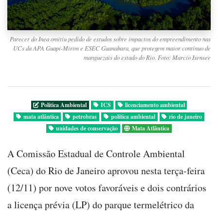
Parecer do Inea omitiu pedido de estudos sobre impactos do empreendimento nas
UCs da APA Guapi-Mirim e ESEC Guanabara, que protegem maior contínuo de
manguezais do estado do Rio. Foto: Marcio Isensee
Politica Ambiental
ICS
licenciamento ambiental
mata atlântica
petrobras
política ambiental
rio de janeiro
unidades de conservação
Mata Atlântica
A Comissão Estadual de Controle Ambiental
(Ceca) do Rio de Janeiro aprovou nesta terça-feira
(12/11) por nove votos favoráveis e dois contrários
a licença prévia (LP) do parque termelétrico da