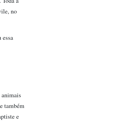
. Toda a
ile, no
 essa
e animais
que também
ptiste e