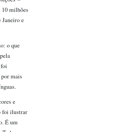
e 10 milhões
 Janeiro e
no: o que
 pela
foi
o por mais
ínguas.
cores e
foi ilustrar
co. É um