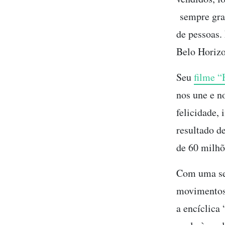
sempre grat
de pessoas.
Belo Horizo
Seu
filme 
nos une e n
felicidade,
resultado de
de 60 milhõ
Com uma sen
movimentos,
a encíclica