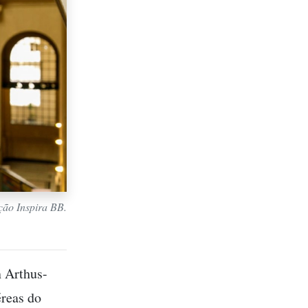
ção Inspira BB.
n Arthus-
éreas do