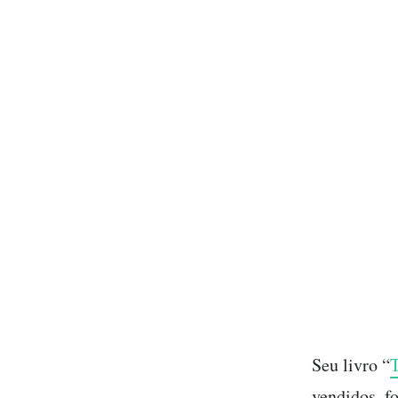
Seu livro “
T
vendidos, f