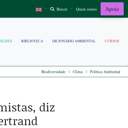
Apoie
·
·
Buscar
Quem somos
ÁLISES
BIBLIOTECA
DICIONÁRIO AMBIENTAL
CURSOS
|
|
Biodiversidade
Clima
Politica Ambiental
istas, diz
ertrand