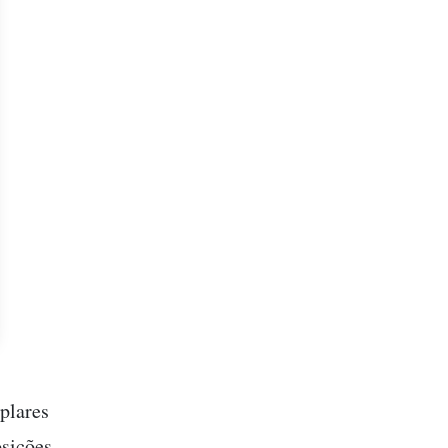
plares
osições –