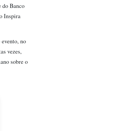
te do Banco
o Inspira
 evento, no
as vezes,
mano sobre o