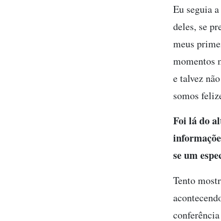
Eu seguia a
deles, se p
meus primei
momentos ma
e talvez nã
somos felize
Foi lá do a
informações
se um espec
Tento mostr
acontecendo
conferência