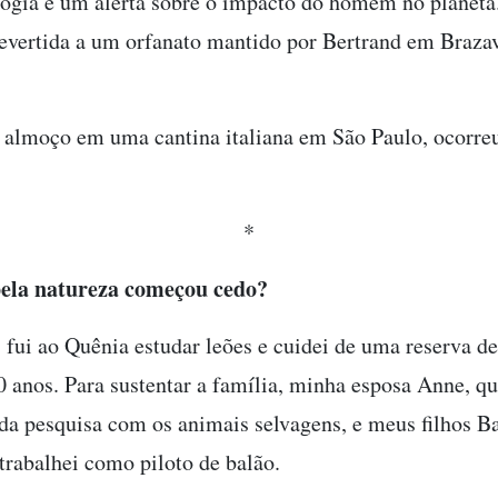
logia e um alerta sobre o impacto do homem no planeta
revertida a um orfanato mantido por Bertrand em Brazav
almoço em uma cantina italiana em São Paulo, ocorreu
*
ela natureza começou cedo?
 fui ao Quênia estudar leões e cuidei de uma reserva d
0 anos. Para sustentar a família, minha esposa Anne, 
 da pesquisa com os animais selvagens, e meus filhos Ba
trabalhei como piloto de balão.