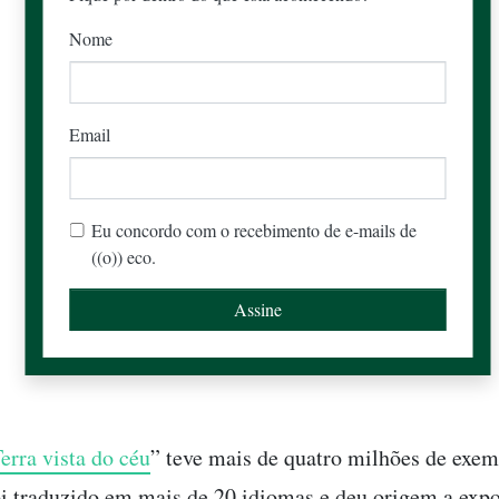
Nome
Email
Eu concordo com o recebimento de e-mails de
((o)) eco.
erra vista do céu
” teve mais de quatro milhões de exem
oi traduzido em mais de 20 idiomas e deu origem a exp