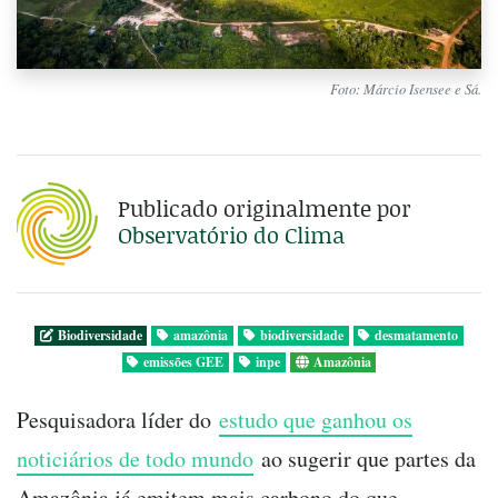
Foto: Márcio Isensee e Sá.
Publicado originalmente por
Observatório do Clima
Biodiversidade
amazônia
biodiversidade
desmatamento
emissões GEE
inpe
Amazônia
Pesquisadora líder do
estudo que ganhou os
noticiários de todo mundo
ao sugerir que partes da
Amazônia já emitem mais carbono do que