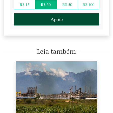
R$ 15
R$ 30
R$ 50
R$ 100
Apoie
Leia também