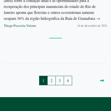
(Inea) sobre a condição atual e as oportunidades para a
recuperação dos principais mananciais do estado do Rio de
Janeiro aponta que florestas e outros ecossistemas naturais
ocupam 36% da região hidrográfica da Baía de Guanabara
→
Thiago Piazzetta Valente
14 de dezembro de 2021
1
2
3
4