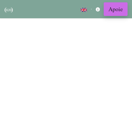
Apoie
·