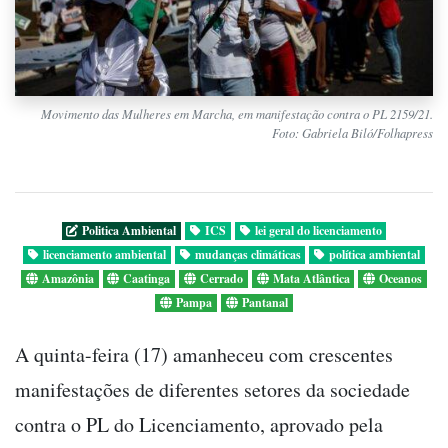
Movimento das Mulheres em Marcha, em manifestação contra o PL 2159/21.
Foto: Gabriela Biló/Folhapress
Politica Ambiental
ICS
lei geral do licenciamento
licenciamento ambiental
mudanças climáticas
política ambiental
Amazônia
Caatinga
Cerrado
Mata Atlântica
Oceanos
Pampa
Pantanal
A quinta-feira (17) amanheceu com crescentes
manifestações de diferentes setores da sociedade
contra o PL do Licenciamento, aprovado pela