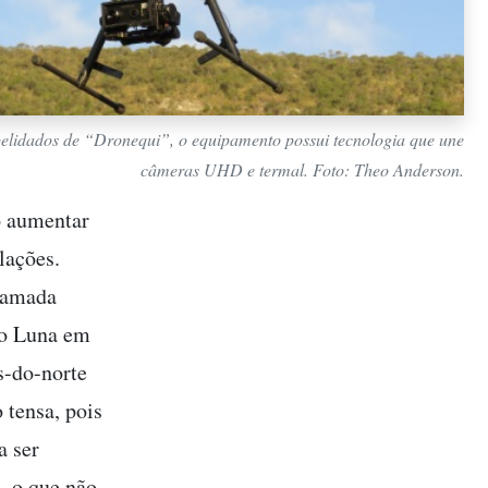
elidados de “Dronequi”, o equipamento possui tecnologia que une
câmeras UHD e termal. Foto: Theo Anderson.
o aumentar
lações.
chamada
do Luna em
s-do-norte
 tensa, pois
a ser
, o que não