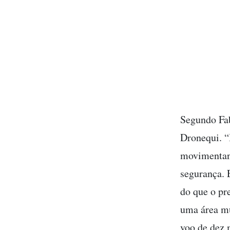
Segundo Fa
Dronequi. “
movimentan
segurança. 
do que o pr
uma área m
voo de dez 