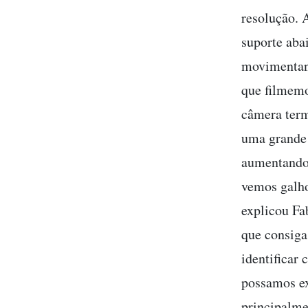
resolução. 
suporte aba
movimentan
que filmem
câmera term
uma grande 
aumentando 
vemos galho
explicou Fa
que consiga
identificar
possamos ex
principalme