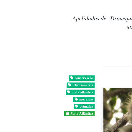
Apelidados de "Dronequi
ut
conservação
febre amarela
mata atlântica
muriquis
primatas
Mata Atlântica