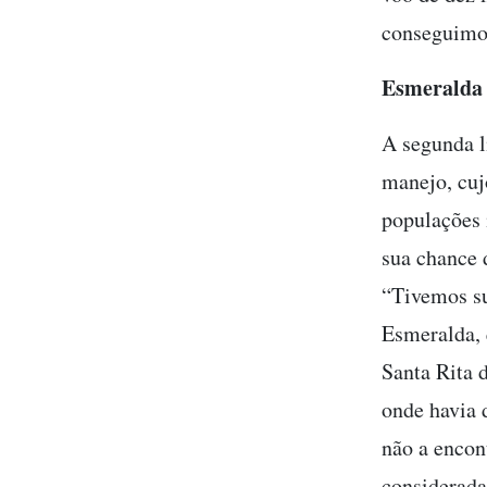
conseguimos
Esmeralda
A segunda l
manejo, cujo
populações 
sua chance 
“Tivemos su
Esmeralda, 
Santa Rita 
onde havia 
não a encon
considerada