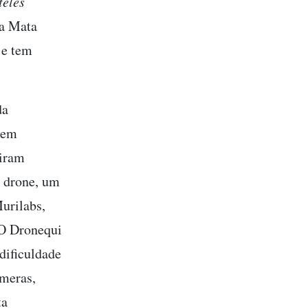
teles
na Mata
 e tem
da
 em
uiram
o drone, um
urilabs,
“O Dronequi
dificuldade
âmeras,
ta