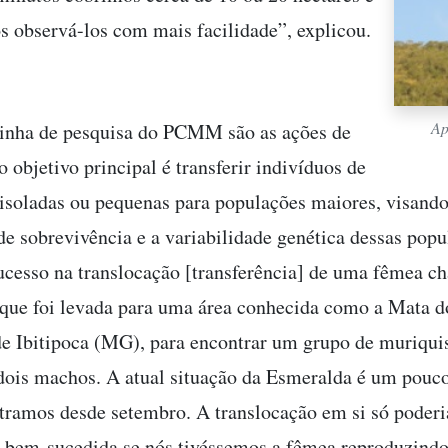
 observá-los com mais facilidade”, explicou.
Ap
inha de pesquisa do PCMM são as ações de
 objetivo principal é transferir indivíduos de
isoladas ou pequenas para populações maiores, visand
de sobrevivência e a variabilidade genética dessas popu
cesso na translocação [transferência] de uma fêmea 
que foi levada para uma área conhecida como a Mata 
de Ibitipoca (MG), para encontrar um grupo de muriqui
dois machos. A atual situação da Esmeralda é um pouco
tramos desde setembro. A translocação em si só poderi
 bem-sucedida se nós tivéssemos a fêmea reproduzindo