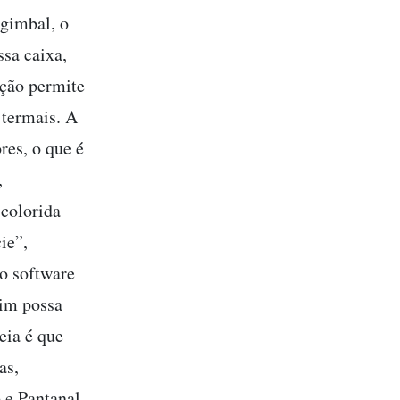
 gimbal, o
sa caixa,
ção permite
termais. A
res, o que é
,
 colorida
ie”,
o software
sim possa
eia é que
as,
 e Pantanal,