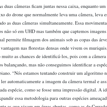
As duas câmeras ficam juntas nessa caixa, enquanto um
ixo do drone que normalmente leva uma câmera, leva es
do as duas câmeras simultaneamente. Essa movimenta
os não só em UHD mas também que captemos imagens 
al permite filmagem dos animais sob as copas das árvo
vantagem nas florestas densas onde vivem os muriquis
muito as chances de identificá-los, pois com a câmera
s balançando, mas não conseguimos identificar a espéc
biano. “Nós estamos tentando construir um algoritmo n
 ler automaticamente a imagem da câmera termal e as
 cada espécie, como se fosse uma impressão digital. A id
pandir essa metodologia para outras espécies ameaçad
nte as que vivam em áreas abertas, como as de Cerrado