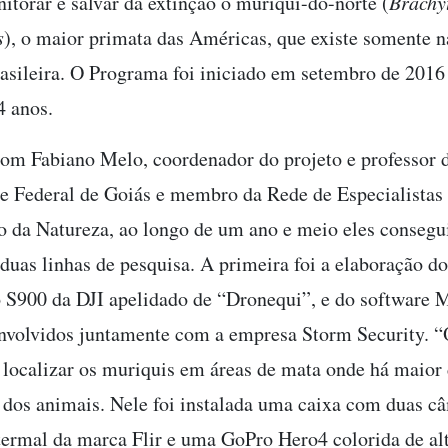
nitorar e salvar da extinção o muriqui-do-norte (
Brachy
s
), o maior primata das Américas, que existe somente 
rasileira. O Programa foi iniciado em setembro de 2016
4 anos.
om Fabiano Melo, coordenador do projeto e professor 
e Federal de Goiás e membro da Rede de Especialistas
 da Natureza, ao longo de um ano e meio eles conseg
duas linhas de pesquisa. A primeira foi a elaboração d
 S900 da DJI apelidado de “Dronequi”, e do software M
nvolvidos juntamente com a empresa Storm Security. 
a localizar os muriquis em áreas de mata onde há maior 
 dos animais. Nele foi instalada uma caixa com duas c
ermal da marca Flir e uma GoPro Hero4 colorida de al