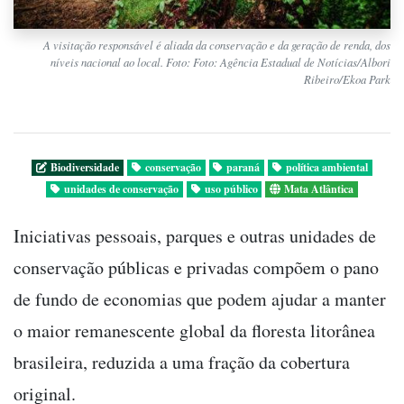
A visitação responsável é aliada da conservação e da geração de renda, dos
níveis nacional ao local. Foto: Foto: Agência Estadual de Notícias/Albori
Ribeiro/Ekoa Park
Biodiversidade
conservação
paraná
política ambiental
unidades de conservação
uso público
Mata Atlântica
Iniciativas pessoais, parques e outras unidades de
conservação públicas e privadas compõem o pano
de fundo de economias que podem ajudar a manter
o maior remanescente global da floresta litorânea
brasileira, reduzida a uma fração da cobertura
original.