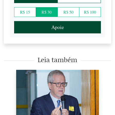
R$ 15
R$ 30
R$ 50
R$ 100
Apoie
Leia também