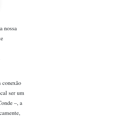
 a nossa
te
e
m conexão
ocal ser um
Conde –, a
icamente,