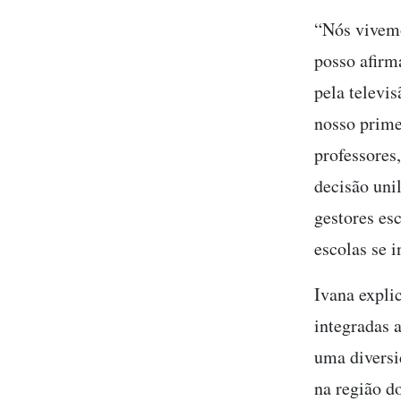
“Nós vivem
posso afirm
pela televis
nosso prime
professores
decisão uni
gestores es
escolas se 
Ivana expli
integradas 
uma diversi
na região d