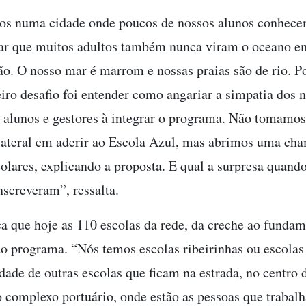
os numa cidade onde poucos de nossos alunos conhece
ar que muitos adultos também nunca viram o oceano e
ão. O nosso mar é marrom e nossas praias são de rio. Po
iro desafio foi entender como angariar a simpatia dos 
, alunos e gestores à integrar o programa. Não tomamo
lateral em aderir ao Escola Azul, mas abrimos uma ch
colares, explicando a proposta. E qual a surpresa quando
inscreveram”, ressalta.
ca que hoje as 110 escolas da rede, da creche ao fundam
ao programa. “Nós temos escolas ribeirinhas ou escolas 
dade de outras escolas que ficam na estrada, no centro 
o complexo portuário, onde estão as pessoas que trabal