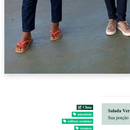
Clima
Salada Ver
amazônia
Sua porção 
cultura oceânica
oceanos