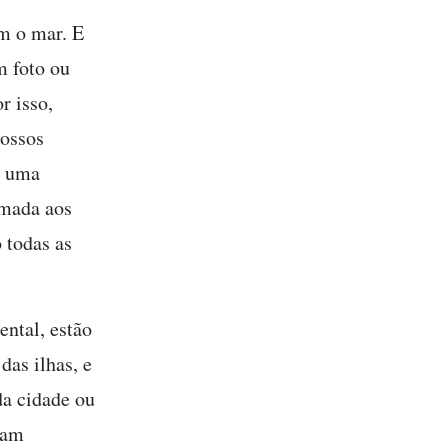
m o mar. E
m foto ou
r isso,
nossos
s uma
amada aos
 todas as
ental, estão
das ilhas, e
da cidade ou
ham