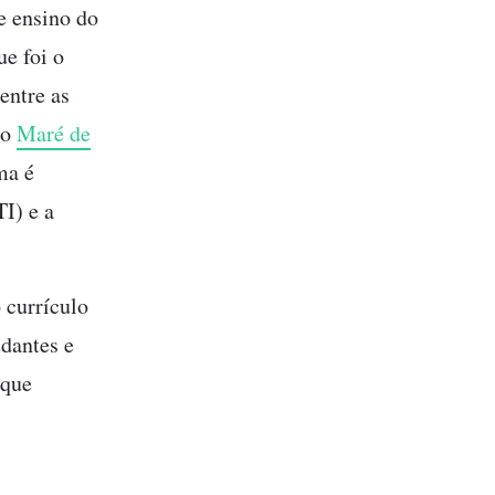
e ensino do
e foi o
entre as
ão
Maré de
ma é
I) e a
 currículo
udantes e
 que