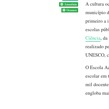
A cultura o
Amazônia
Oceanos
município d
primeiro a 
escolas púb
Ciência
, da
realizado p
UNESCO, co
O Escola A
escolar em 
mil docente
engloba ma