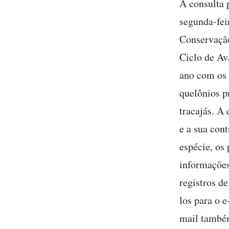
A consulta 
segunda-fei
Conservação
Ciclo de Av
ano com os 
quelônios pr
tracajás. A
e a sua con
espécie, os
informações
registros de
los para o 
mail também