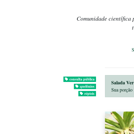
Comunidade científica 
consulta pública
Salada Ver
quelônios
Sua porção 
répteis