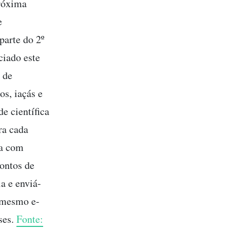
próxima
e
parte do 2º
ciado este
 de
os, iaçás e
e científica
ra cada
la com
ontos de
a e enviá-
 mesmo e-
ses.
Fonte: