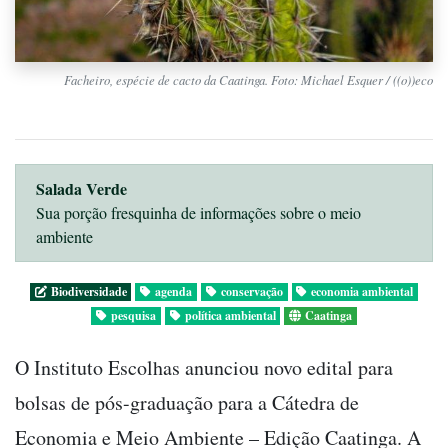
Facheiro, espécie de cacto da Caatinga. Foto: Michael Esquer / ((o))eco
Salada Verde
Sua porção fresquinha de informações sobre o meio
ambiente
Biodiversidade
agenda
conservação
economia ambiental
pesquisa
política ambiental
Caatinga
O Instituto Escolhas anunciou novo edital para
bolsas de pós-graduação para a Cátedra de
Economia e Meio Ambiente – Edição Caatinga. A