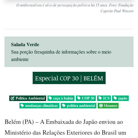
O ambientalista é alvo de perseguição política há 15 anos. Foto: Fundação
Capitão Paul Watson
Salada Verde
Sua porção fresquinha de informações sobre o meio
ambiente
Especial COP 30 | BELÉM
Politica Ambiental
caça à baleia
COP 30
ICS
japão
mudanças climáticas
política ambiental
Oceanos
Belém (PA) – A Embaixada do Japão enviou ao
Ministério das Relações Exteriores do Brasil um