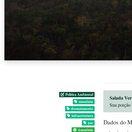
Politica Ambiental
Salada Ver
amazônia
Sua porção 
desmatamento
infraestrutura
Dados do Mi
pac
Amazônia