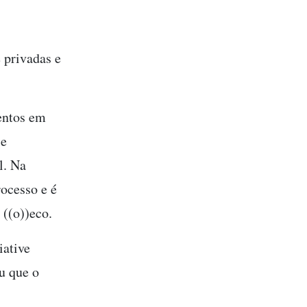
 privadas e
entos em
 e
l. Na
ocesso e é
((o))eco.
iative
ou que o