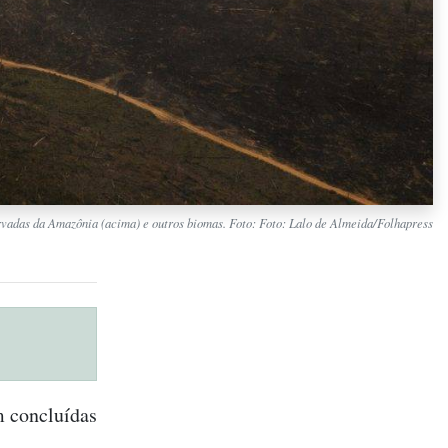
rvadas da Amazônia (acima) e outros biomas. Foto: Foto: Lalo de Almeida/Folhapress
m concluídas