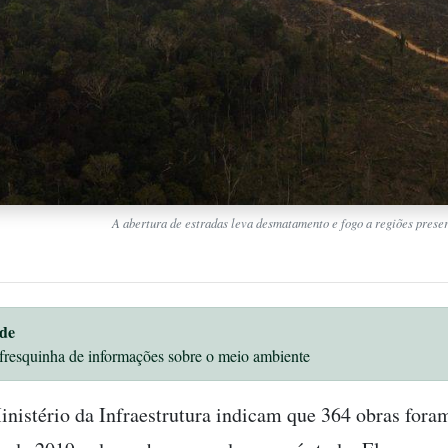
A abertura de estradas leva desmatamento e fogo a regiões prese
de
fresquinha de informações sobre o meio ambiente
nistério da Infraestrutura indicam que 364 obras fora