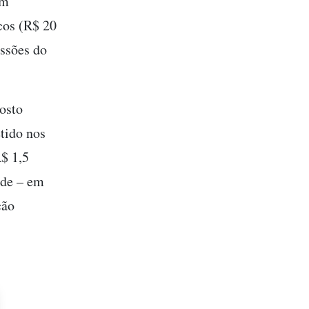
am
cos (R$ 20
essões do
osto
etido nos
R$ 1,5
ade – em
ção