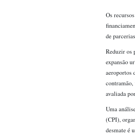
Os recursos
financiamen
de parceria
Reduzir os 
expansão ur
aeroportos 
contramão, 
avaliada po
Uma análise
(CPI), organ
desmate é u