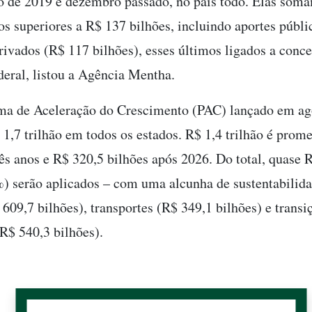
ro de 2019 e dezembro passado, no país todo. Elas som
os superiores a R$ 137 bilhões, incluindo aportes públi
privados (R$ 117 bilhões), esses últimos ligados a conc
eral, listou a Agência Mentha.
ma de Aceleração do Crescimento (PAC) lançado em ag
1,7 trilhão em todos os estados. R$ 1,4 trilhão é prom
ês anos e R$ 320,5 bilhões após 2026. Do total, quase 
%) serão aplicados – com uma alcunha de sustentabilid
 609,7 bilhões), transportes (R$ 349,1 bilhões) e transi
(R$ 540,3 bilhões).