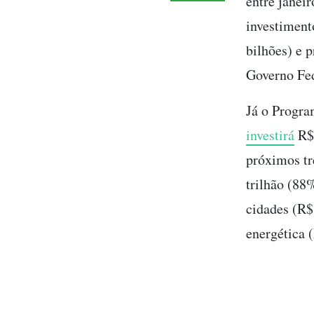
entre janei
investiment
bilhões) e 
Governo Fed
Já o Progra
investirá
R$ 
próximos tr
trilhão (88
cidades (R$
energética 