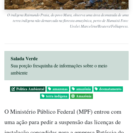
O indígena Raimundo Praia, do povo Mura, observa uma área desmatada de uma
terra indígena não demarcada na floresta amazônica, perto de Humaitá Foto:
Ueslei Marcelino/Reuters/Folhapress.
Salada Verde
Sua porção fresquinha de informações sobre o meio
ambiente
Politica Ambiental
amazonas
amazônia
desmatamento
terra indígena
Amazônia
O Ministério Público Federal (MPF) entrou com
uma ação para pedir a suspensão das licenças de
instalação concedidas para a empresa Potássio do