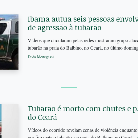
Ibama autua seis pessoas envol
de agressão à tubarão
Vídeos que circularam pelas redes mostraram grupo ata
tubarão na praia do Balbino, no Ceará, no último domin
Duda Menegassi
Tubarão é morto com chutes e pa
do Ceará
Vídeos do ocorrido revelam cenas de violência enquanto
por fim mata o tubarão, na praia do Balbino, no Ceará