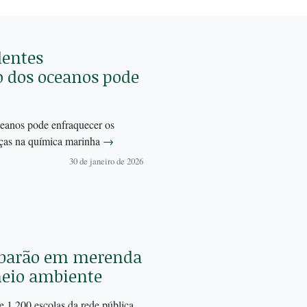
dentes
o dos oceanos pode
ceanos pode enfraquecer os
nças na química marinha
→
30 de janeiro de 2026
tubarão em merenda
 meio ambiente
e 1.200 escolas da rede pública