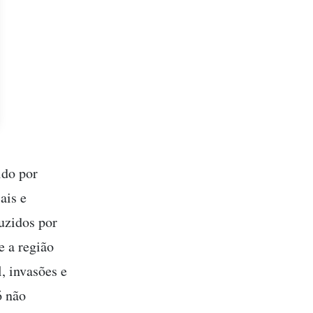
ido por
ais e
uzidos por
e a região
, invasões e
ó não