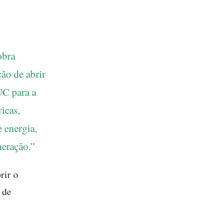
obra
ção de abrir
UC para a
icas,
e energia,
neração.”
rir o
 de