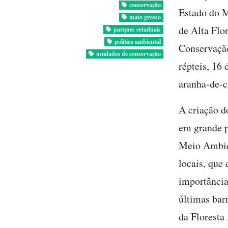
conservação
Estado do M
mato grosso
de Alta Flo
parques estaduais
política ambiental
Conservação
unidades de conservação
répteis, 16 
aranha-de-c
A criação d
em grande p
Meio Ambie
locais, que
importância
últimas bar
da Floresta