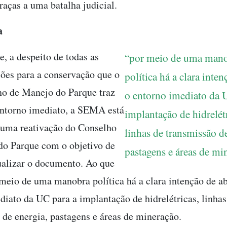
raças a uma batalha judicial.
a
e, a despeito de todas as
“por meio de uma man
es para a conservação que o
política há a clara inten
no de Manejo do Parque traz
o entorno imediato da 
entorno imediato, a SEMA está
implantação de hidrelétr
 uma reativação do Conselho
linhas de transmissão d
do Parque com o objetivo de
pastagens e áreas de mi
tualizar o documento. Ao que
 meio de uma manobra política há a clara intenção de ab
diato da UC para a implantação de hidrelétricas, linhas
 de energia, pastagens e áreas de mineração.