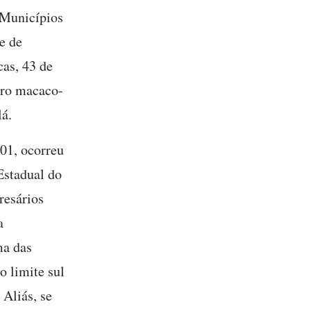
 Municípios
e de
cas, 43 de
raro macaco-
lá.
001, ocorreu
Estadual do
resários
a
ma das
o limite sul
Aliás, se