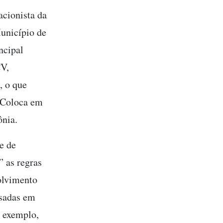
acionista da
Município de
ncipal
CV,
, o que
. Coloca em
ônia.
e de
 as regras
olvimento
ssadas em
r exemplo,