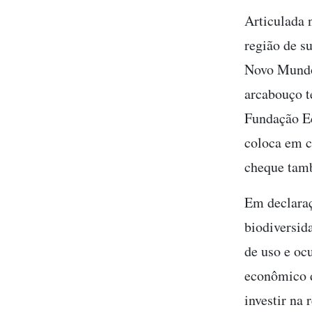
Articulada 
região de s
Novo Mundo,
arcabouço t
Fundação Ec
coloca em c
cheque tamb
Em declaraç
biodiversid
de uso e oc
econômico d
investir na