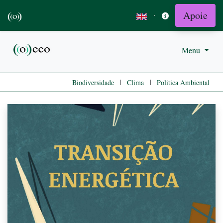
Apoie
·
Menu
|
|
Biodiversidade
Clima
Politica Ambiental