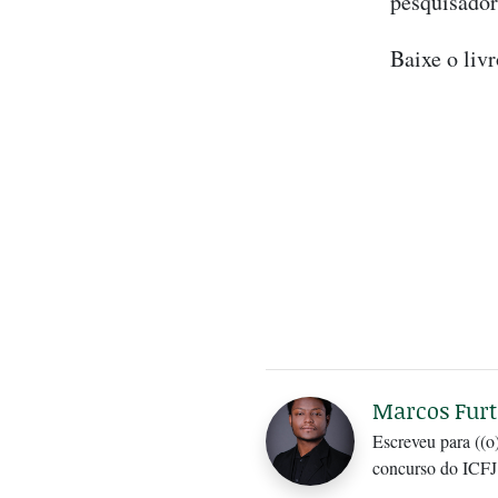
pesquisador
Baixe o liv
Marcos Fur
Escreveu para ((o
concurso do ICF