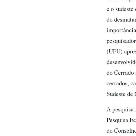
e o sudeste
do desmatam
importância
pesquisador
(UFU) apres
desenvolvid
do Cerrado 
cerrados, c
Sudeste de 
A pesquisa 
Pesquisa Ec
do Conselho