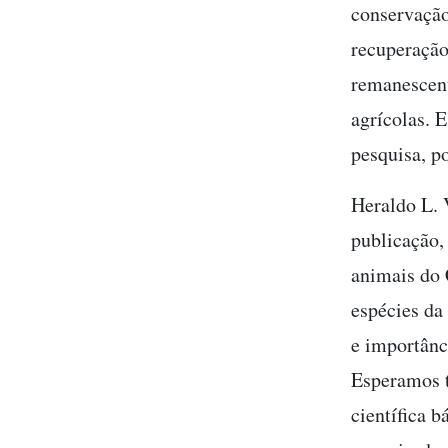
conservação
recuperação
remanescent
agrícolas. 
pesquisa, p
Heraldo L. 
publicação,
animais do C
espécies da
e importânc
Esperamos t
científica 