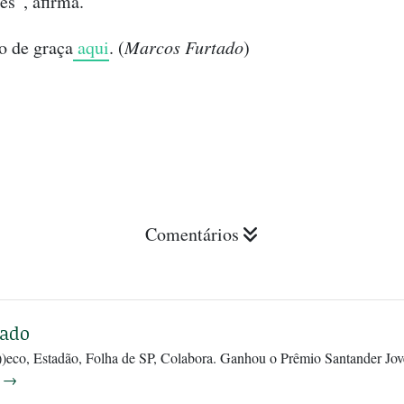
es”, afirma.
ro de graça
aqui
. (
Marcos Furtado
)
Comentários
tado
))eco, Estadão, Folha de SP, Colabora. Ganhou o Prêmio Santander Jove
J
→