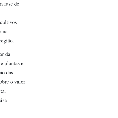
m fase de
cultivos
o na
região.
or da
e plantas e
ção das
obre o valor
ta.
isa