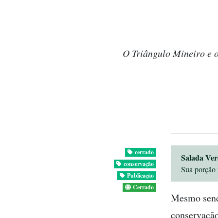
O Triângulo Mineiro e o
cerrado
Salada Ver
conservação
Sua porção 
Publicação
Cerrado
Mesmo sendo
conservação