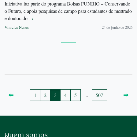
Iniciativa faz parte do programa Bolsas FUNBIO – Conservando
o Futuro, e apoia pesquisas de campo para estudantes de mestrado
e doutorado
→
Vinicius Nunes
24 de junho de 2026
1
2
3
4
5
...
507
Quem somos