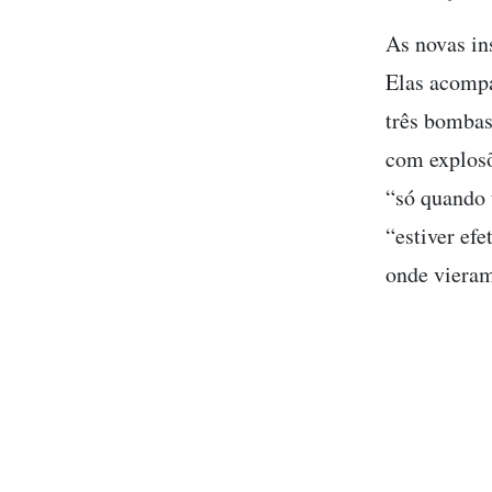
As novas in
Elas acompa
três bombas
com explosõe
“só quando 
“estiver ef
onde vieram