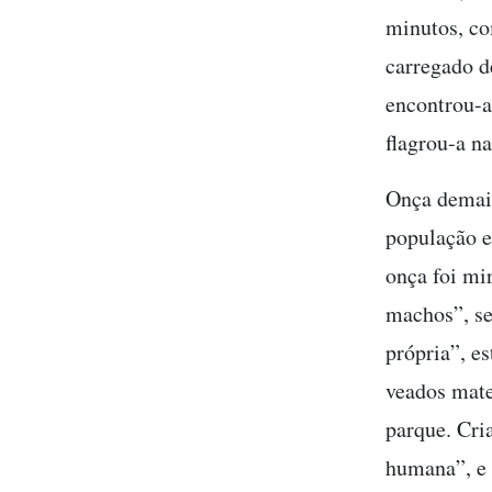
minutos, co
carregado d
encontrou-a
flagrou-a n
Onça demais
população e
onça foi mi
machos”, se
própria”, es
veados mate
parque. Cri
humana”, e 