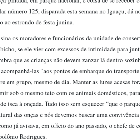
nça-pintada, em parque nacional, é coisa de se receber 
lar número 125, disparada esta semana no Iguaçu, dá n
o ao estrondo de festa junina.
nsina os moradores e funcionários da unidade de conser
 bicho, se ele vier com excessos de intimidade para jun
mbra que as crianças não devem zanzar lá dentro sozinh
companhá-las “aos pontos de embarque do transporte 
e em grupo, mesmo de dia. Manter as luzes acesas fora
rmir sob o mesmo teto com os animais domésticos, para
 de isca à onçada. Tudo isso sem esquecer “que o parque
tural das onças e nós devemos buscar uma convivência 
como já avisava, em ofício do ano passado, o chefe de 
polônio Rodrigues.