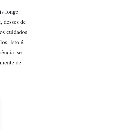
is longe.
, desses de
os cuidados
os. Isto é,
rência, se
amente de