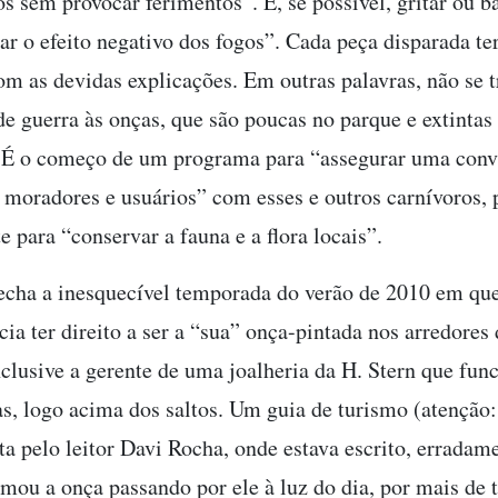
s sem provocar ferimentos”. E, se possível, gritar ou ba
ar o efeito negativo dos fogos”. Cada peça disparada te
om as devidas explicações. Em outras palavras, não se 
de guerra às onças, que são poucas no parque e extintas
 É o começo de um programa para “assegurar uma conv
s moradores e usuários” com esses e outros carnívoros, 
e para “conservar a fauna e a flora locais”.
fecha a inesquecível temporada do verão de 2010 em qu
ia ter direito a ser a “sua” onça-pintada nos arredores 
nclusive a gerente de uma joalheria da H. Stern que fun
s, logo acima dos saltos. Um guia de turismo (atenção:
ta pelo leitor Davi Rocha, onde estava escrito, erradam
ilmou a onça passando por ele à luz do dia, por mais de 