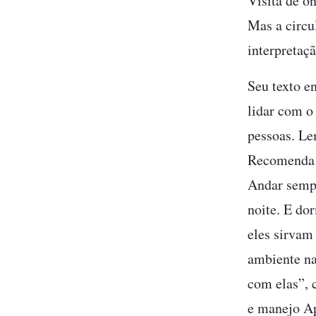
Visita de o
Mas a circu
interpretaçã
Seu texto e
lidar com o
pessoas. Le
Recomenda a
Andar sempr
noite. E do
eles sirvam
ambiente na
com elas”, 
e manejo A