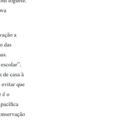
com foguete.
ova
vação a
to das
as.
escolar”.
 de casa à
 evitar que
 é o
pacífica
conservação