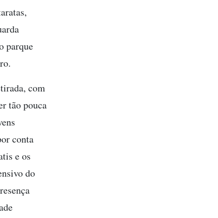
aratas,
uarda
do parque
ro.
tirada, com
er tão pouca
vens
por conta
tis e os
ensivo do
presença
dade