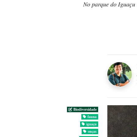
No parque do Iguaçu 
Biodiversidade
fauna
iguaçu
onças