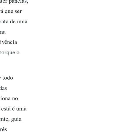
ter panelas,
rá que ser
trata de uma
 na
ivência
porque o
e todo
das
ciona no
 está é uma
ente, guia
três