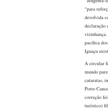
“afugentá-lo
“para reforç
devolvida c
declaração 
vizinhança.
pacífica do
Iguaçu exist
A circular 
mundo parec
cataratas, i
Porto Canoa
correção fei
turístico) f