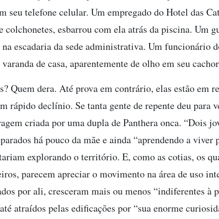
m seu telefone celular. Um empregado do Hotel das Cat
e colchonetes, esbarrou com ela atrás da piscina. Um g
 na escadaria da sede administrativa. Um funcionário 
a varanda de casa, aparentemente de olho em seu cachor
? Quem dera. Até prova em contrário, elas estão em re
m rápido declínio. Se tanta gente de repente deu para v
ragem criada por uma dupla de Panthera onca. “Dois jo
parados há pouco da mãe e ainda “aprendendo a viver 
tariam explorando o território. E, como as cotias, os qua
iros, parecem apreciar o movimento na área de uso int
ados por ali, cresceram mais ou menos “indiferentes à 
até atraídos pelas edificações por “sua enorme curiosi