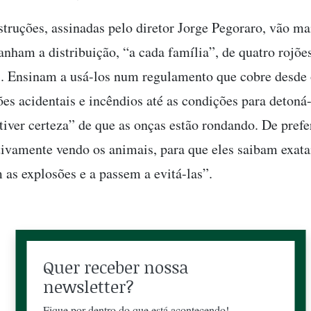
struções, assinadas pelo diretor Jorge Pegoraro, vão ma
nham a distribuição, “a cada família”, de quatro rojões
. Ensinam a usá-los num regulamento que cobre desde 
s acidentais e incêndios até as condições para detoná-l
tiver certeza” de que as onças estão rondando. De prefe
etivamente vendo os animais, para que eles saibam exat
 as explosões e a passem a evitá-las”.
Quer receber nossa
newsletter?
Fique por dentro do que está acontecendo!