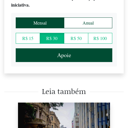
iniciativa.
Mensal
Anual
R$ 15
R$ 30
R$ 50
R$ 100
Apoie
Leia também