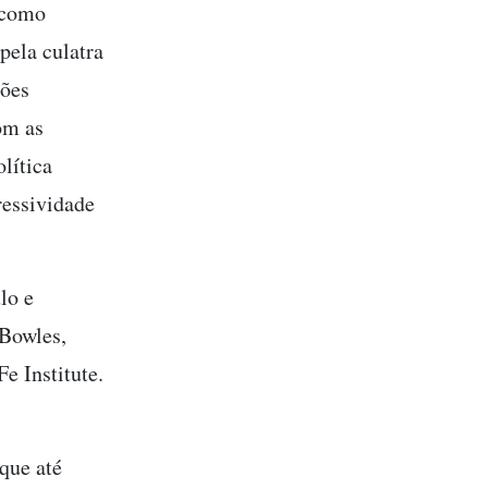
– como
pela culatra
ções
om as
lítica
ressividade
lo e
 Bowles,
Fe Institute.
que até