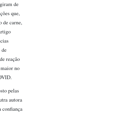
giram de
ições que,
 de carne,
rtigo
cias
 de
de reação
 maior no
COVID.
sto pelas
utra autora
a confiança