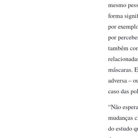
mesmo pess
forma signi
por exemplo
por percebe
também comp
relacionada
máscaras. E
adversa – o
caso das po
“Não espera
mudanças cl
do estudo q