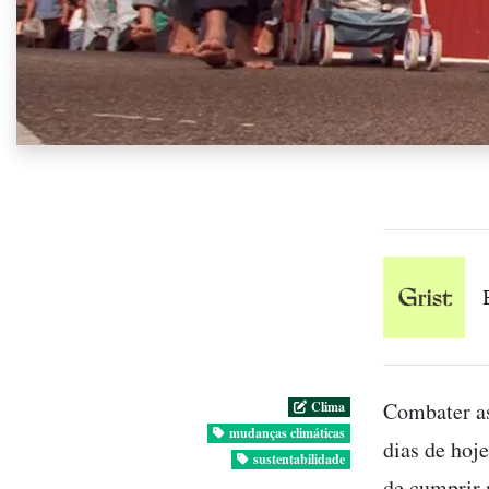
Combater as
Clima
mudanças climáticas
dias de hoj
sustentabilidade
de cumprir 