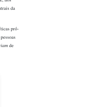
trais da
ticas pró-
 pessoas
riam
de