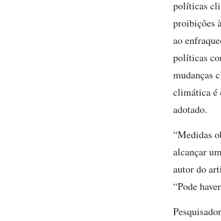
políticas c
proibições 
ao enfraque
políticas c
mudanças cl
climática é
adotado.
“Medidas ob
alcançar um
autor do art
“Pode haver
Pesquisador