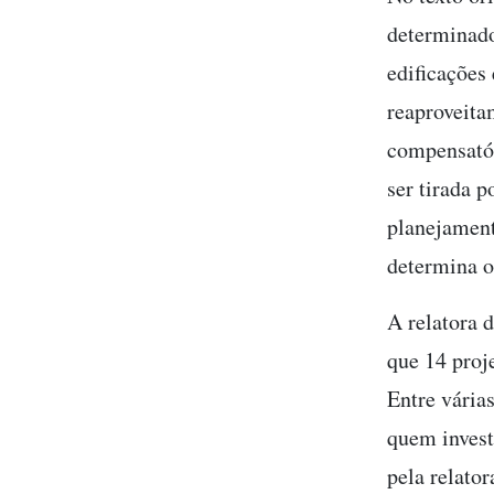
determinado
edificações
reaproveita
compensatór
ser tirada 
planejament
determina o
A relatora 
que 14 proj
Entre vária
quem invest
pela relator