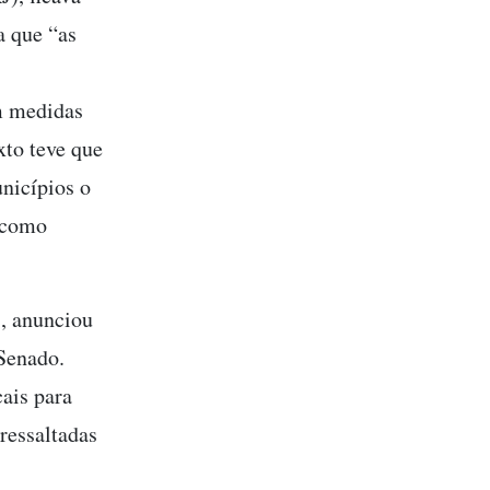
a que “as
m medidas
xto teve que
unicípios o
, como
, anunciou
Senado.
cais para
ressaltadas