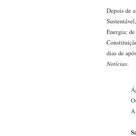
Depois de 
Sustentável
Energia; de
Constituiçã
dias de apó
Notícias
.
Ág
Os
A
S