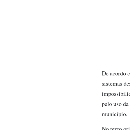
De acordo c
sistemas de
impossibili
pelo uso da
município.
No texto or