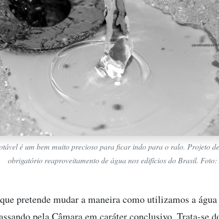
tável é um bem muito precioso para ficar indo para o ralo. Projeto de
obrigatório reaproveitamento de água nos edifícios do Brasil. Foto
que pretende mudar a maneira como utilizamos a água 
passando pela Câmara em caráter conclusivo. Trata-se d