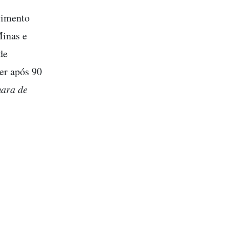
vimento
Minas e
de
er após 90
ara de