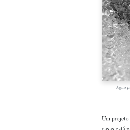
Água po
Um projeto 
casas está 