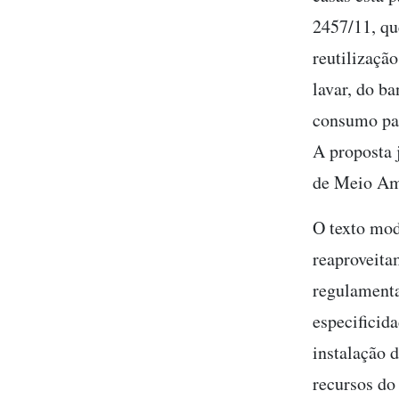
2457/11, qu
reutilizaçã
lavar, do b
consumo par
A proposta 
de Meio Am
O texto mod
reaproveitam
regulamenta
especificida
instalação 
recursos do