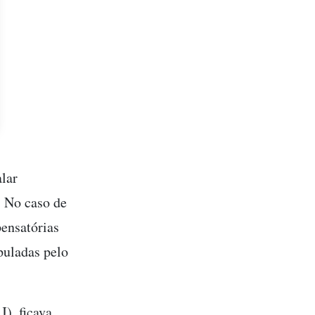
alar
. No caso de
ensatórias
puladas pelo
), ficava