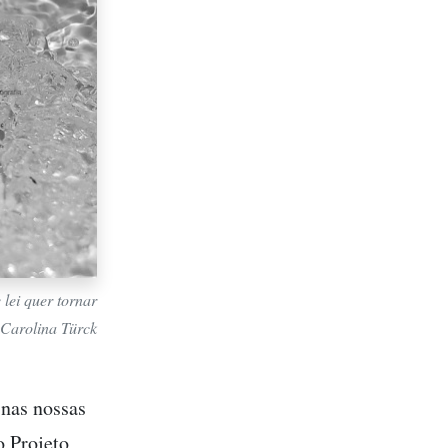
 lei quer tornar
: Carolina Türck
nas nossas
o Projeto