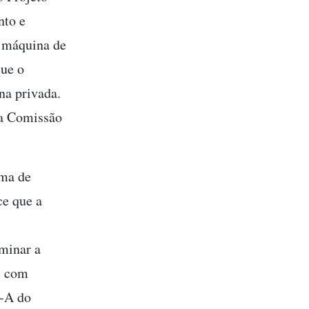
nto e
a máquina de
que o
na privada.
la Comissão
ema de
ce que a
minar a
s com
3-A do