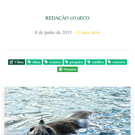
REDAÇÃO ((O))ECO
8 de junho de 2015
·
11 anos atrás
Clima
clima
oceanos
pesquisa
satélites
sensores
Oceanos