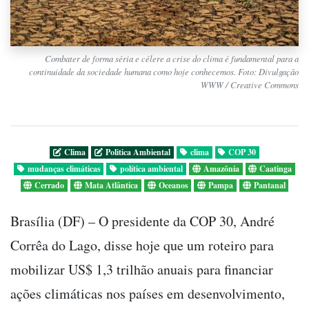
Combater de forma séria e célere a crise do clima é fundamental para a
continuidade da sociedade humana como hoje conhecemos. Foto: Divulgação
WWW / Creative Commons
Clima
Politica Ambiental
clima
COP 30
mudanças climáticas
política ambiental
Amazônia
Caatinga
Cerrado
Mata Atlântica
Oceanos
Pampa
Pantanal
Brasília (DF) – O presidente da COP 30, André
Corrêa do Lago, disse hoje que um roteiro para
mobilizar US$ 1,3 trilhão anuais para financiar
ações climáticas nos países em desenvolvimento,