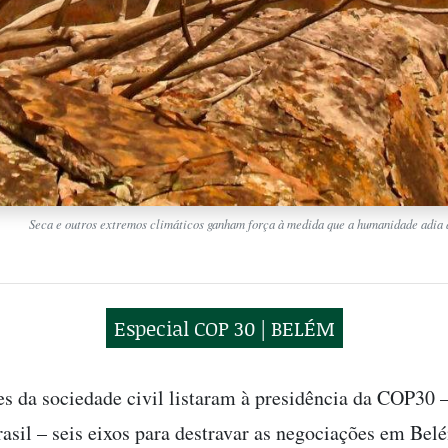
Seca e outros extremos climáticos ganham força à medida que a humanidade adia 
Especial COP 30 | BELÉM
s da sociedade civil listaram à presidência da COP30 –
rasil – seis eixos para destravar as negociações em Bel