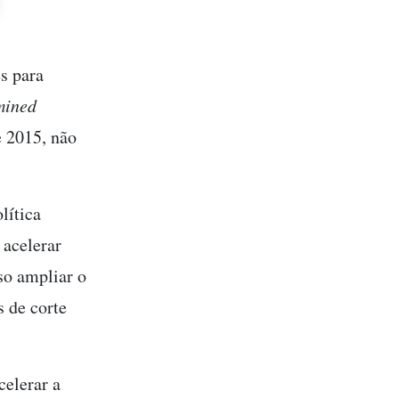
es para
mined
e 2015, não
lítica
acelerar
so ampliar o
 de corte
elerar a