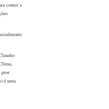
ra conter a
ções
pecialmente
 Claudio
 Clima,
 pior
ão é uma