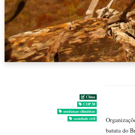
Clima
COP 30
mudanças climáticas
Organizaçõe
sociedade civil
batuta do B