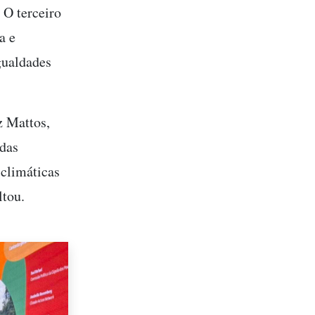
 O terceiro
a e
gualdades
z Mattos,
 das
 climáticas
ltou.