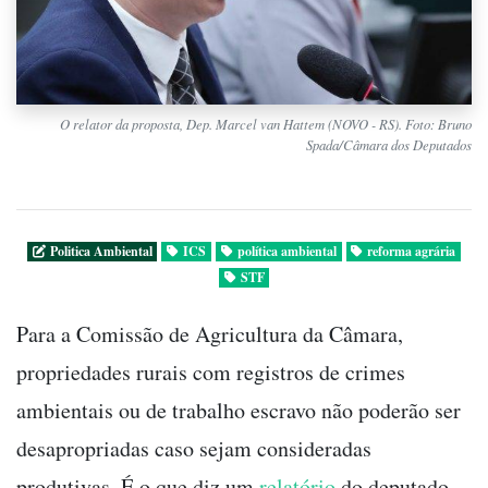
O relator da proposta, Dep. Marcel van Hattem (NOVO - RS). Foto: Bruno
Spada/Câmara dos Deputados
Politica Ambiental
ICS
política ambiental
reforma agrária
STF
Para a Comissão de Agricultura da Câmara,
propriedades rurais com registros de crimes
ambientais ou de trabalho escravo não poderão ser
desapropriadas caso sejam consideradas
produtivas. É o que diz um
relatório
do deputado