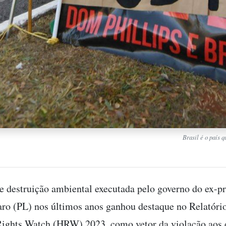
Brasil é o país 
de destruição ambiental executada pelo governo do ex-p
aro (PL) nos últimos anos ganhou destaque no Relatór
ghts Watch (HRW) 2023, como vetor da violação aos d