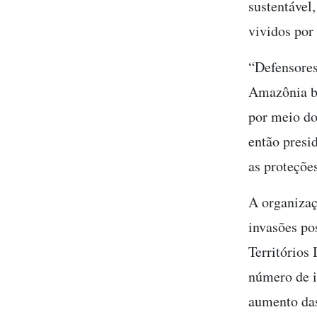
sustentável,
vividos por
“Defensores
Amazônia br
por meio do
então presi
as proteçõe
A organiza
invasões po
Territórios
número de i
aumento das