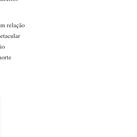
em relação
petacular
io
morte