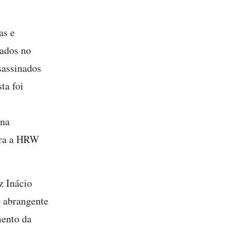
as e
nados no
sassinados
ta foi
 na
mbra a HRW
z Inácio
 abrangente
mento da