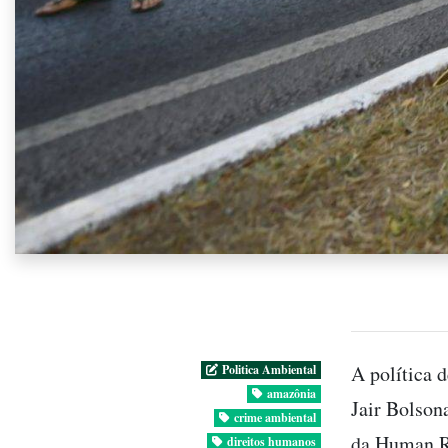
A política 
Politica Ambiental
amazônia
Jair Bolson
crime ambiental
da Human Ri
direitos humanos