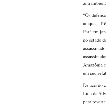
antiambient
“Os defenso
ataques. Tr
Pará em jan
no estado d
assassinado
assassinadas
Amazônia en
em seu relat
De acordo c
Lula da Sil
para revert