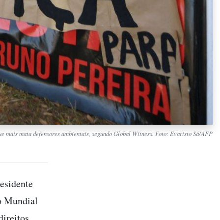
que mais mata defensores ambientais, segundo Global Witness. Foto: Evaristo Sá/AFP
residente
io Mundial
ireitos