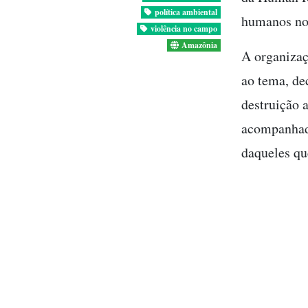
política ambiental
humanos no
violência no campo
Amazônia
A organizaç
ao tema, de
destruição 
acompanhada
daqueles qu