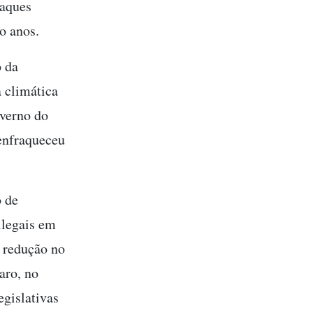
taques
o anos.
o da
 climática
verno do
 enfraqueceu
 de
ilegais em
 redução no
aro, no
gislativas