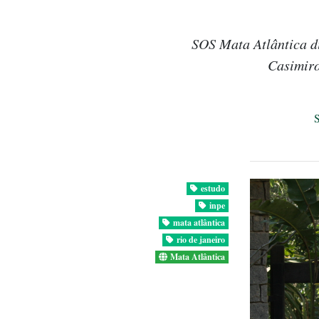
SOS Mata Atlântica d
Casimiro
estudo
inpe
mata atlântica
rio de janeiro
Mata Atlântica