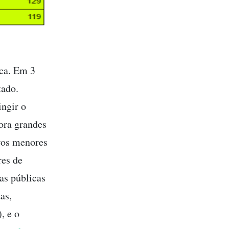
ica. Em 3
tado.
ingir o
ora grandes
ros menores
res de
as públicas
as,
, e o