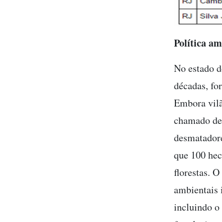
Política am
No estado d
décadas, fo
Embora vilã
chamado des
desmatadore
que 100 hec
florestas. 
ambientais 
incluindo o