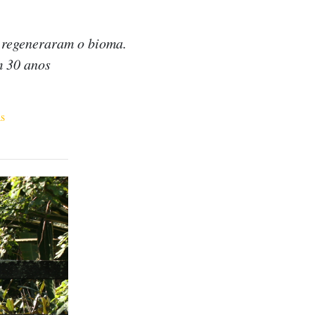
 regeneraram o bioma.
m 30 anos
ás