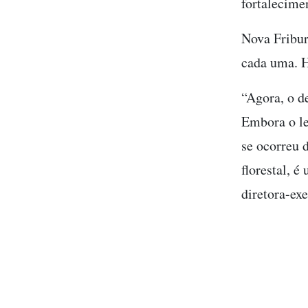
fortalecime
Nova Fribur
cada uma. H
“Agora, o de
Embora o le
se ocorreu d
florestal, 
diretora-ex