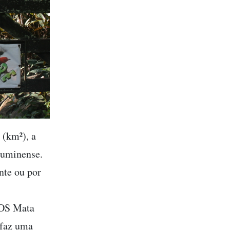
 (km²), a
luminense.
nte ou por
SOS Mata
 faz uma