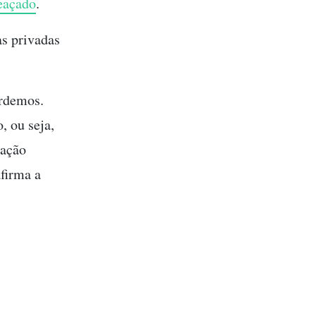
eaçado
.
s privadas
erdemos.
, ou seja,
ração
afirma a