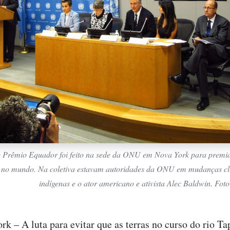
 Prêmio Equador foi feito na sede da ONU em Nova York para premiar
 no mundo. Na coletiva estavam autoridades da ONU em mudanças cl
indígenas e o ator americano e ativista Alec Baldwin. Foto
k – A luta para evitar que as terras no curso do rio Ta