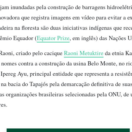
ejam inundadas pela construção de barragens hidroelétr
inovadora que registra imagens em vídeo para evitar a e
adeira na floresta são duas iniciativas indígenas que re
êmio Equador (
Equator Prize
, em inglês) das Nações U
 Raoni, criado pelo cacique
Raoni Metuktire
da etnia K
 nomes contra a construção da usina Belo Monte, no rio
pereg Ayu, principal entidade que representa a resistê
a bacia do Tapajós pela demarcação definitiva de suas
as organizações brasileiras selecionadas pela ONU, de 
es.