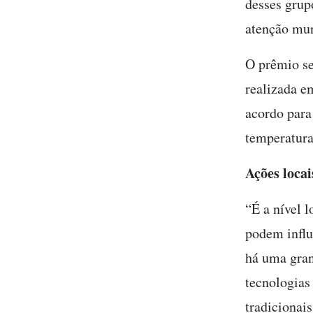
desses grupo
atenção mun
O prêmio se
realizada e
acordo para 
temperatura
Ações locai
“É a nível l
podem influ
há uma gran
tecnologias
tradicionais