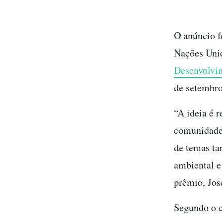
O anúncio fo
Nações Unid
Desenvolvim
de setembro
“A ideia é 
comunidades
de temas ta
ambiental e
prêmio, Jos
Segundo o c