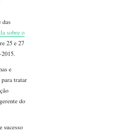
e das
la sobre o
re 25 e 27
-2015.
nas e
para tratar
eção
 gerente do
de sucesso