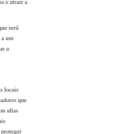
s e atrair a
ue será
r a um
ue a
s locais
hadores que
am altas
ais
e proteger