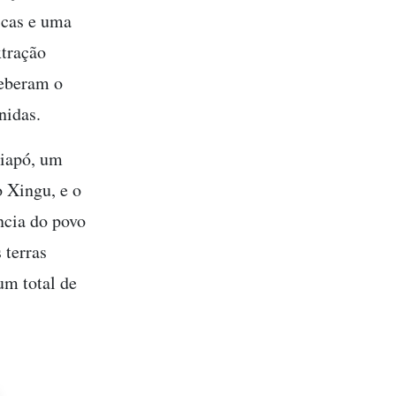
icas e uma
xtração
ceberam o
nidas.
aiapó, um
 Xingu, e o
ncia do povo
 terras
um total de