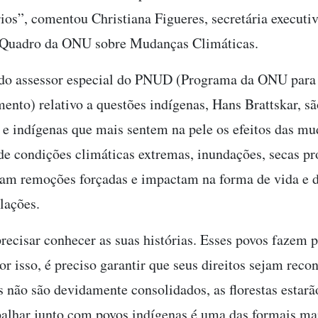
rios”, comentou Christiana Figueres, secretária executi
Quadro da ONU sobre Mudanças Climáticas.
 do assessor especial do PNUD (Programa da ONU para
ento) relativo a questões indígenas, Hans Brattskar, sã
s e indígenas que mais sentem na pele os efeitos das m
de condições climáticas extremas, inundações, secas p
am remoções forçadas e impactam na forma de vida e d
lações.
ecisar conhecer as suas histórias. Esses povos fazem p
or isso, é preciso garantir que seus direitos sejam reco
os não são devidamente consolidados, as florestas estar
balhar junto com povos indígenas é uma das formais mai