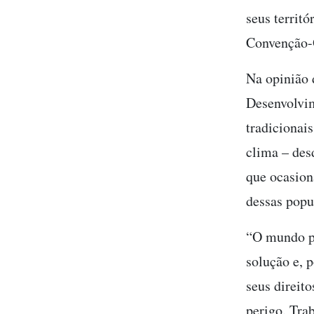
seus territó
Convenção-
Na opinião
Desenvolvim
tradicionai
clima – des
que ocasion
dessas popu
“O mundo pr
solução e, p
seus direit
perigo. Tra