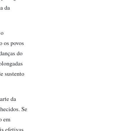
va da
 o
o os povos
udanças do
rolongadas
e sustento
arte da
nhecidos. Se
ão em
s efetivas