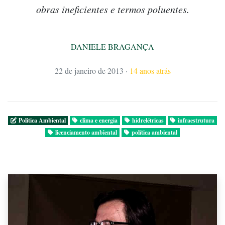
obras ineficientes e termos poluentes.
DANIELE BRAGANÇA
22 de janeiro de 2013
·
14 anos atrás
Politica Ambiental
clima e energia
hidrelétricas
infraestrutura
licenciamento ambiental
política ambiental