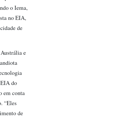
undo o Iema,
sta no EIA,
 cidade de
Austrália e
Candiota
tecnologia
 EIA do
do em conta
. “Eles
cimento de