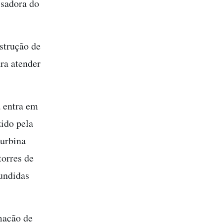
isadora do
strução de
ra atender
a entra em
zido pela
turbina
torres de
undidas
mação de