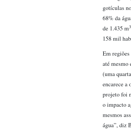
gotículas n
68% da água
de 1.435 m
158 mil hab
Em regiões 
até mesmo e
(uma quarta 
encarece a 
projeto foi
o impacto a
mesmos assu
água”, diz 