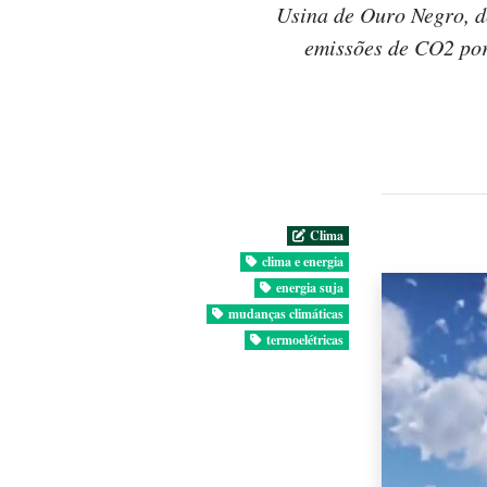
Usina de Ouro Negro, d
emissões de CO2 por 
Clima
clima e energia
energia suja
mudanças climáticas
termoelétricas