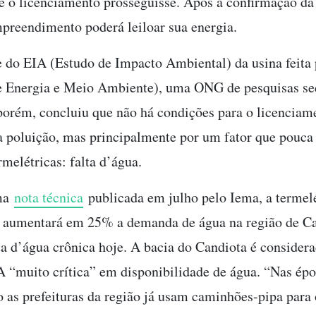
e o licenciamento prosseguisse. Após a confirmação da
mpreendimento poderá leiloar sua energia.
 do EIA (Estudo de Impacto Ambiental) da usina feita
de Energia e Meio Ambiente), uma ONG de pesquisas s
porém, concluiu que não há condições para o licenciam
a poluição, mas principalmente por um fator que pouca
rmelétricas: falta d’água.
ma
nota técnica
publicada em julho pelo Iema, a termelé
 aumentará em 25% a demanda de água na região de Ca
lta d’água crônica hoje. A bacia do Candiota é consider
 “muito crítica” em disponibilidade de água. “Nas ép
o as prefeituras da região já usam caminhões-pipa para 