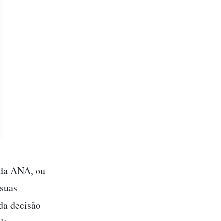
 da ANA, ou
 suas
da decisão