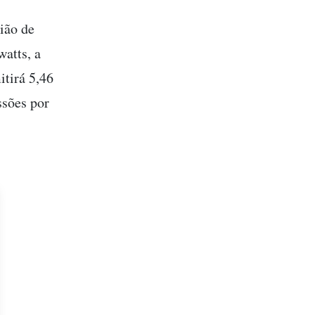
ião de
atts, a
itirá 5,46
sões por