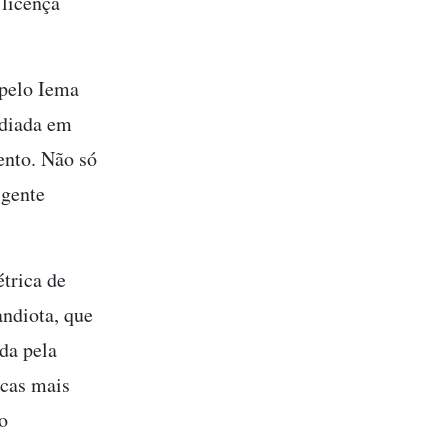
 licença
 pelo Iema
ediada em
ento. Não só
 gente
trica de
ndiota, que
ada pela
ocas mais
o