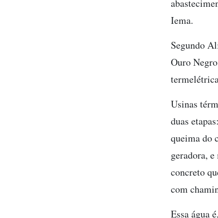
abastecimen
Iema.
Segundo Ali
Ouro Negro 
termelétrica
Usinas térm
duas etapas
queima do c
geradora, e
concreto qu
com chamin
Essa água é