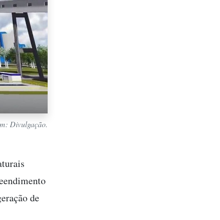
em: Divulgação.
turais
reendimento
geração de