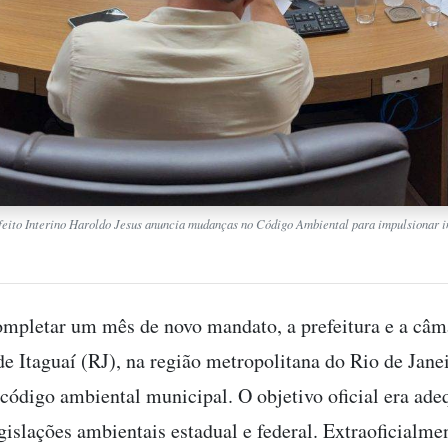
feito Interino Haroldo Jesus anuncia mudanças no Código Ambiental para impulsionar 
pletar um mês de novo mandato, a prefeitura e a câm
de Itaguaí (RJ), na região metropolitana do Rio de Janei
ódigo ambiental municipal. O objetivo oficial era ade
gislações ambientais estadual e federal. Extraoficialm