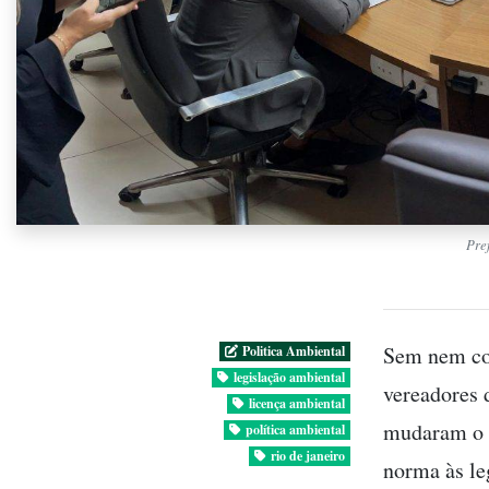
Pre
Sem nem com
Politica Ambiental
legislação ambiental
vereadores 
licença ambiental
mudaram o c
política ambiental
rio de janeiro
norma às le