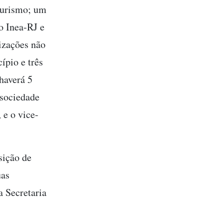
 turismo; um
o Inea-RJ e
izações não
ípio e três
haverá 5
 sociedade
 e o vice-
sição de
uas
a Secretaria