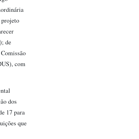
aordinária
 projeto
arecer
); de
e Comissão
DUS), com
ntal
ção dos
de 17 para
tuições que