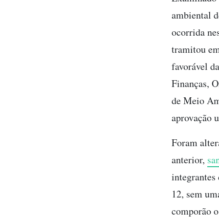
ambiental d
ocorrida ne
tramitou em
favorável d
Finanças, 
de Meio Am
aprovação 
Foram alter
anterior,
sa
integrantes
12, sem uma
comporão o 