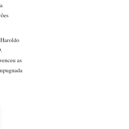
va
ções
, Haroldo
.
venceu as
 impugnada