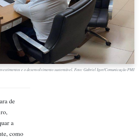
investimentos e o desenvolvimento sustentável. Foto: Gabriel Igor/Comunicação PMI
ara de
ro,
quar a
ente, como