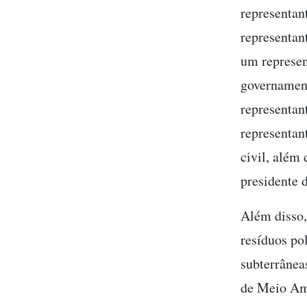
representan
representan
um represen
governament
representan
representan
civil, além 
presidente d
Além disso,
resíduos po
subterrânea
de Meio Amb