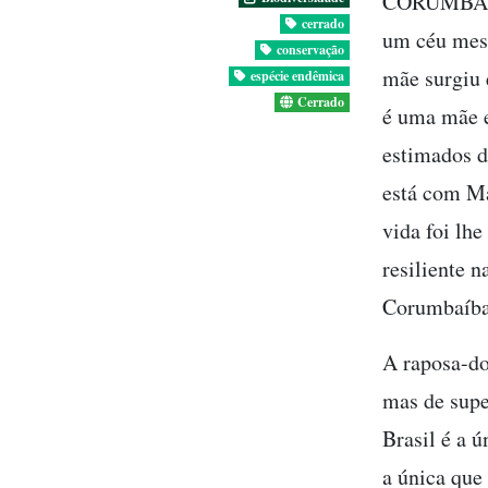
CORUMBAÍBA
cerrado
um céu mesc
conservação
mãe surgiu 
espécie endêmica
Cerrado
é uma mãe e
estimados d
está com Ma
vida foi lh
resiliente 
Corumbaíba
A raposa-d
mas de supe
Brasil é a 
a única que