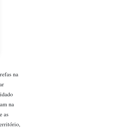
refas na
ar
uidado
ram na
e as
rritório,