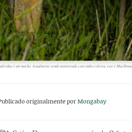
 indivíduo é um macho. Atualmente sendo monitorado com rádio-coleira, este é MacDonal
Publicado originalmente por
Mongabay