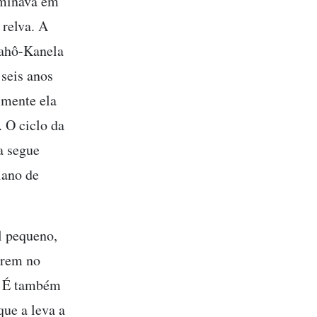
rminava em
relva. A
rahô-Kanela
seis anos
lmente ela
. O ciclo da
a segue
iano de
l pequeno,
rrem no
. É também
que a leva a