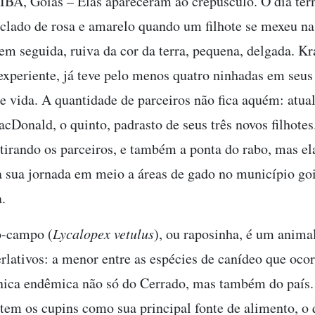
, Goiás – Elas apareceram ao crepúsculo. O dia te
lado de rosa e amarelo quando um filhote se mexeu na 
em seguida, ruiva da cor da terra, pequena, delgada. K
xperiente, já teve pelo menos quatro ninhadas em seus 
e vida. A quantidade de parceiros não fica aquém: atua
cDonald, o quinto, padrasto de seus três novos filhotes
e tirando os parceiros, e também a ponta do rabo, mas el
na sua jornada em meio a áreas de gado no município go
.
o-campo (
Lycalopex vetulus
), ou raposinha, é um anima
rlativos: a menor entre as espécies de canídeo que oco
única endêmica não só do Cerrado, mas também do país
 tem os cupins como sua principal fonte de alimento, o 