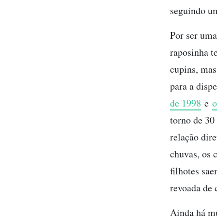
seguindo uma
Por ser uma
raposinha t
cupins, mas
para a disp
de 1998
e
o
torno de 30
relação dire
chuvas, os 
filhotes sa
revoada de 
Ainda há mu