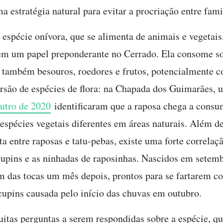
 estratégia natural para evitar a procriação entre fami
 espécie onívora, que se alimenta de animais e vegetais
em um papel preponderante no Cerrado. Ela consome s
 também besouros, roedores e frutos, potencialmente c
ersão de espécies de flora: na Chapada dos Guimarães,
utro de 2020
identificaram que a raposa chega a cons
 espécies vegetais diferentes em áreas naturais. Além d
ta entre raposas e tatu-pebas, existe uma forte correlaç
cupins e as ninhadas de raposinhas. Nascidos em setemb
em das tocas um mês depois, prontos para se fartarem c
cupins causada pelo início das chuvas em outubro.
itas perguntas a serem respondidas sobre a espécie, q