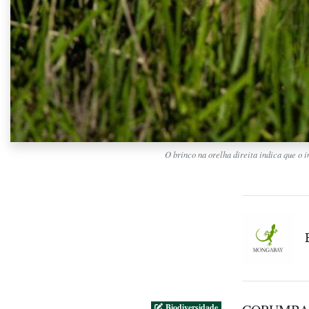
O brinco na orelha direita indica que o
Biodiversidade